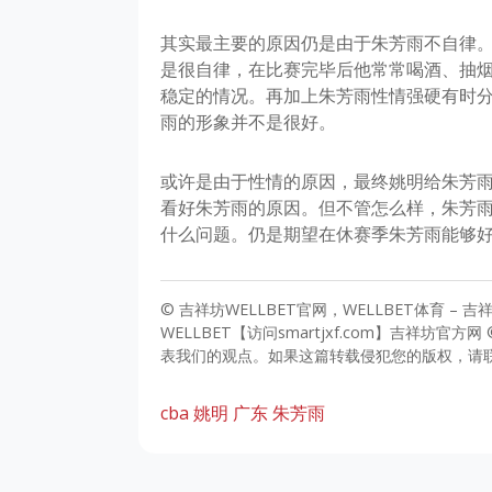
其实最主要的原因仍是由于朱芳雨不自律
是很自律，在比赛完毕后他常常喝酒、抽
稳定的情况。再加上朱芳雨性情强硬有时
雨的形象并不是很好。
或许是由于性情的原因，最终姚明给朱芳
看好朱芳雨的原因。但不管怎么样，朱芳
什么问题。仍是期望在休赛季朱芳雨能够
© 吉祥坊WELLBET官网，WELLBET体育 –
WELLBET【访问smartjxf.com】吉祥坊官方
表我们的观点。如果这篇转载侵犯您的版权，请
cba
姚明
广东
朱芳雨