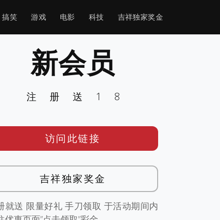
搞笑
游戏
电影
科技
吉祥独家奖金
新会员
注册送18
访问此链接
吉祥独家奖金
册就送 限量好礼 手刀领取 于活动期间内
往优惠页面”点击领取”彩金。