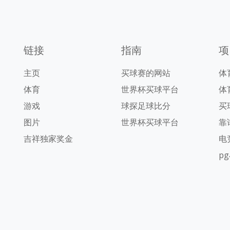
链接
指南
项
主页
买球赛的网站
体
体育
世界杯买球平台
体
游戏
球探足球比分
买
图片
世界杯买球平台
靠
吉祥独家奖金
电
p