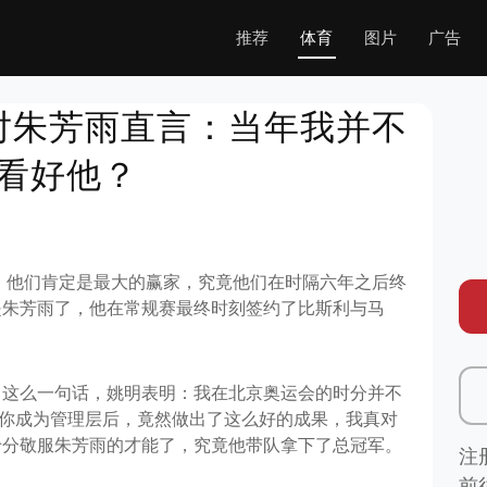
推荐
体育
图片
广告
明对朱芳雨直言：当年我并不
看好他？
说，他们肯定是最大的赢家，究竟他们在时隔六年之后终
是朱芳雨了，他在常规赛最终时刻签约了比斯利与马
了这么一句话，姚明表明：我在北京奥运会的时分并不
在你成为管理层后，竟然做出了这么好的成果，我真对
十分敬服朱芳雨的才能了，究竟他带队拿下了总冠军。
注
前