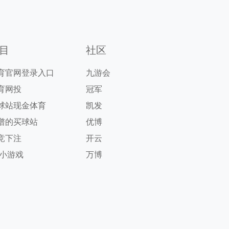
目
社区
育官网登录入口
九游会
育网投
冠军
球站现金体育
凯发
谱的买球站
优博
竞下注
开云
g小游戏
万博