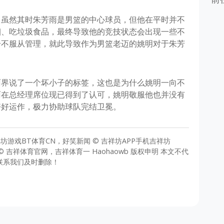
。虽然其时朱芳雨是男篮的中心球员，但他在平时并不
烟、吃垃圾食品，最终导致他的竞技状态会出现一些不
分不服从管理，就此导致作为男篮老迈的姚明对于朱芳
雨界说了一个坏小子的标签，这也是为什么姚明一向不
雨在总经理席位现已得到了认可，姚明敬服他也并没有
好好运作，极力协助球队完结卫冕。
 吉祥坊游戏BT体育CN，好笑新闻 © 吉祥坊APP手机吉祥坊
网 © 吉祥体育官网，吉祥体育一 Haohaowb 版权申明 本文不代
联系我们及时删除！