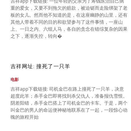
吉祥app下载链接: 一位年轻的父亲为了筹钱医治自己病
重的爱女，又要不到拖欠的赔款，被迫铤而走险绑架了老
板的女儿。然而他不知道的是，在这座幽静的山里，还有
其他人带着不同的目的和欲望参与了这件事情，一座山
上、一日之内、六组人马，各自的贪念在错综复杂的因果
之下，逐渐失控，转向�
吉祥网址: 撞死了一只羊
电影
吉祥app下载链接: 司机金巴在路上撞死了一只羊，决意
超度此羊；杀手金巴即将找到杀父仇人，准备报仇雪恨。
阴差阳错，杀手金巴搭上了司机金巴的卡车。于是，两个
叫金巴的男人的命运便神秘地联系在了一起，一段惊心动
魄的旅程开始