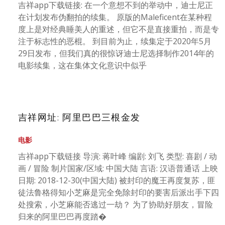
吉祥app下载链接: 在一个意想不到的举动中，迪士尼正
在计划发布伪翻拍的续集。 原版的Maleficent在某种程
度上是对经典睡美人的重述，但它不是直接重拍，而是专
注于标志性的恶棍。 到目前为止，续集定于2020年5月
29日发布，但我们真的很惊讶迪士尼选择制作2014年的
电影续集，这在集体文化意识中似乎
吉祥网址: 阿里巴巴三根金发
电影
吉祥app下载链接 导演: 蒋叶峰 编剧: 刘飞 类型: 喜剧 / 动
画 / 冒险 制片国家/区域: 中国大陆 言语: 汉语普通话 上映
日期: 2018-12-30(中国大陆) 被封印的魔王再度复苏，匪
徒法鲁格得知小芝麻是完全免除封印的要害后派出手下四
处搜索，小芝麻能否逃过一劫？ 为了协助好朋友，冒险
归来的阿里巴巴再度踏�