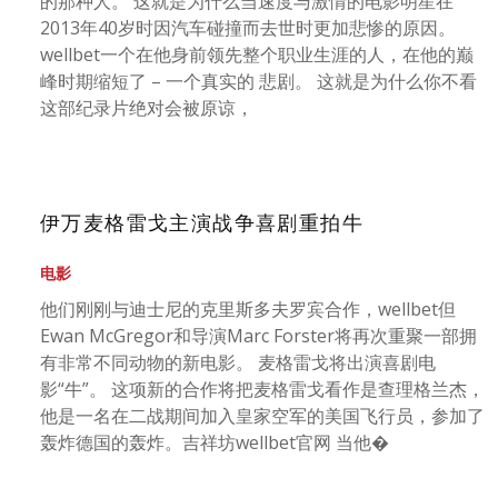
的那种人。 这就是为什么当速度与激情的电影明星在
2013年40岁时因汽车碰撞而去世时更加悲惨的原因。
wellbet一个在他身前领先整个职业生涯的人，在他的巅
峰时期缩短了 – 一个真实的 悲剧。 这就是为什么你不看
这部纪录片绝对会被原谅，
伊万麦格雷戈主演战争喜剧重拍牛
电影
他们刚刚与迪士尼的克里斯多夫罗宾合作，wellbet但
Ewan McGregor和导演Marc Forster将再次重聚一部拥
有非常不同动物的新电影。 麦格雷戈将出演喜剧电
影“牛”。 这项新的合作将把麦格雷戈看作是查理格兰杰，
他是一名在二战期间加入皇家空军的美国飞行员，参加了
轰炸德国的轰炸。吉祥坊wellbet官网 当他�