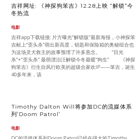
吉祥网址: 《神探狗笨吉》12.28上映 “解锁”今
冬热流
电影
吉祥app下载链接: 片方曝光“解锁版”最新海报，小神探笨
吉献上“歪头杀”萌出新高度，钥匙和保险箱的奥秘组合也
为这场灵犬救主的故事预埋了许多悬念。 “目光
杀”+“歪头杀” 最萌漂泊汪解锁今冬最暖“狗生” 《神探
狗笨吉》衍生自风行欧美的超级合家欢IP——笨吉，诞生
40多年来，该
Timothy Dalton Will将参加DC的流媒体系
列’Doom Patrol’
电影
DC的流媒体系列Doom Patrol已经在强大的Timothy