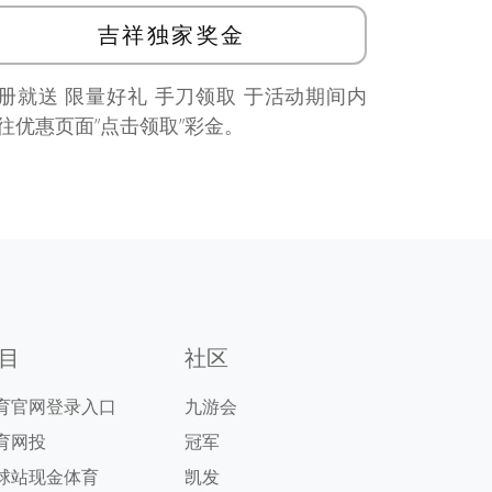
吉祥独家奖金
册就送 限量好礼 手刀领取 于活动期间内
往优惠页面”点击领取”彩金。
目
社区
育官网登录入口
九游会
育网投
冠军
球站现金体育
凯发