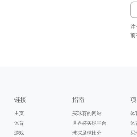
注
前
链接
指南
项
主页
买球赛的网站
体
体育
世界杯买球平台
体
游戏
球探足球比分
买