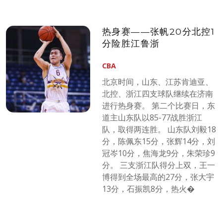
热身赛——张帆20分北控1
分险胜江鲁浙
CBA
北京时间，山东、江苏肯迪亚、
北控、浙江四支球队继续在济南
进行热身赛。 第二个比赛日，东
道主山东队以85-77战胜浙江
队，取得两连胜。 山东队刘毅18
分，陈佩东15分，张辉14分，刘
冠岑10分，焦海龙9分，朱荣珍9
分。 三支浙江队得分上双，王一
博得到全场最高的27分，张大宇
13分，石振凯8分，热火�