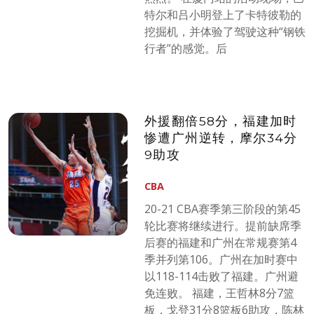
特尔和吕小明登上了卡特彼勒的
挖掘机，并体验了驾驶这种“钢铁
行者”的感觉。后
外援翻倍58分，福建加时
惨遭广州逆转，摩尔34分
9助攻
CBA
20-21 CBA赛季第三阶段的第45
轮比赛将继续进行。提前缺席季
后赛的福建和广州在常规赛第4
季并列第106。广州在加时赛中
以118-114击败了福建。广州避
免连败。 福建，王哲林8分7篮
板，戈登31分8篮板6助攻，陈林