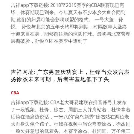
吉祥app下载链接: 2018至2019赛季的CBA联赛现已完
毕，休赛期现已到来。今年夏天有不少本乡大鱼合同到
期,他们的归属可能会影响联盟的格式。 一号大鱼，孙
悦。 孙悦与北京的五年长约即将到期，时隔数年大圣终
于迎来自在身，能够前往新的球队打球。最初与北京管理
层撕破脸，孙悦立即在赛季中遭到了
吉祥网址: 广东男篮庆功宴上，杜锋当众发言表
扬徐杰未来可期，后者害羞地低下了头
CBA
吉祥app下载链接: CBA老大哥易建联在抖音账号上发布
了一段视频。杜锋、徐杰、周鹏三人并肩站着，杜锋拿着
话筒在酒席边说话，一米八的“菜鸟新秀”徐杰站在两位老
大哥身边像个孩子。杜锋在视频中当众夸赞徐杰，徐杰则
一脸欠好意思的低着头。本赛季徐杰、杜润旺、万圣伟三