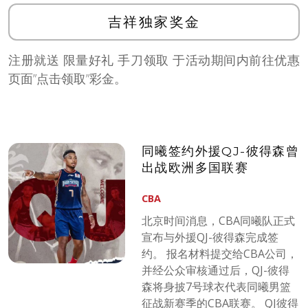
吉祥独家奖金
注册就送 限量好礼 手刀领取 于活动期间内前往优惠
页面”点击领取”彩金。
同曦签约外援QJ-彼得森曾
出战欧洲多国联赛
CBA
北京时间消息，CBA同曦队正式
宣布与外援QJ-彼得森完成签
约。 报名材料提交给CBA公司，
并经公众审核通过后，QJ-彼得
森将身披7号球衣代表同曦男篮
征战新赛季的CBA联赛。 QJ彼得