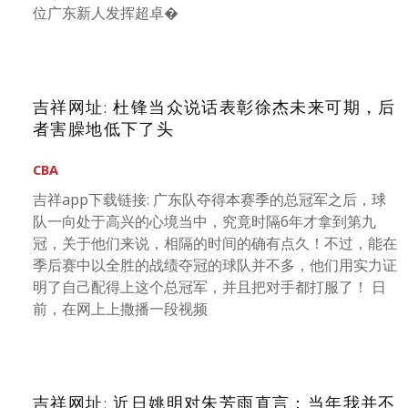
位广东新人发挥超卓�
吉祥网址: 杜锋当众说话表彰徐杰未来可期，后
者害臊地低下了头
CBA
吉祥app下载链接: 广东队夺得本赛季的总冠军之后，球
队一向处于高兴的心境当中，究竟时隔6年才拿到第九
冠，关于他们来说，相隔的时间的确有点久！不过，能在
季后赛中以全胜的战绩夺冠的球队并不多，他们用实力证
明了自己配得上这个总冠军，并且把对手都打服了！ 日
前，在网上上撒播一段视频
吉祥网址: 近日姚明对朱芳雨直言：当年我并不