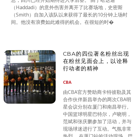
息，四川已经开始期待进入季后赛。 由于哈达迪
（Haddadi）的意外伤害并离开了比赛场地，史密斯
（Smith）自加入该队以来获得了最长的10分钟上场时
间。他没有浪费如此难得的机会。在很短的时�
CBA的四位著名粉丝出现
在粉丝见面会上，以诠释
行动者的精神
CBA
由CBA官方赞助商卡特彼勒及其
合作伙伴新昌举办的两次CBA明
星会议分别在厦门和南昌举行。
中国篮球明星巴特尔，卢晓明，
范斌和张庆鹏参加了活动，并与
现场球迷进行了互动。气氛非常
热烈。 在厦门站的活动现场，巴