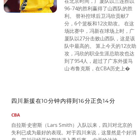
在北京时间，广厦队以三连胜以
96-74的胜利赢得了山西队的胜
利。 替补控球后卫冯欣贡献7
分，6个篮板和12次助攻。 在这
场比赛中，冯新在球场上时，广
厦队以27分击败山西队，这是该
队中最高的。 算上今天的12次助
攻，冯欣的职业生涯总助攻也达
到了954人，超过了广东外援马
山·布鲁克斯，在CBA历史上�
四川新援在10分钟内得到16分正负14分
CBA
自拉斯·史密斯（Lars Smith）入队以来，四川对北京的
失利已成为最好的表现。对于四川来说，这显然是个好消