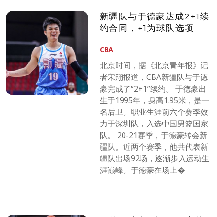
新疆队与于德豪达成2+1续
约合同，+1为球队选项
CBA
北京时间，据《北京青年报》记
者宋翔报道，CBA新疆队与于德
豪完成了“2+1”续约。 于德豪出
生于1995年，身高1.95米，是一
名后卫。职业生涯前六个赛季效
力于深圳队，入选中国男篮国家
队。 20-21赛季，于德豪转会新
疆队。近两个赛季，他共代表新
疆队出场92场，逐渐步入运动生
涯巅峰。于德豪在场上�