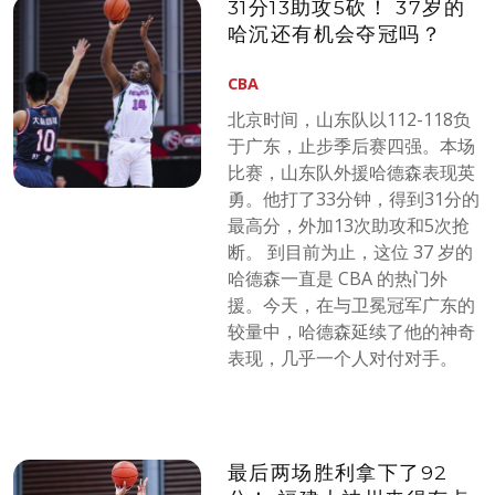
31分13助攻5砍！ 37岁的
哈沉还有机会夺冠吗？
CBA
北京时间，山东队以112-118负
于广东，止步季后赛四强。本场
比赛，山东队外援哈德森表现英
勇。他打了33分钟，得到31分的
最高分，外加13次助攻和5次抢
断。 到目前为止，这位 37 岁的
哈德森一直是 CBA 的热门外
援。今天，在与卫冕冠军广东的
较量中，哈德森延续了他的神奇
表现，几乎一个人对付对手。
最后两场胜利拿下了92