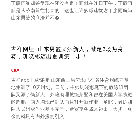
丁彦雨航却答复现在还没有定！而就在昨日下午，丁彦雨
航是从济南前往北京的，这也让许多球迷忧虑丁彦雨航与
山东男篮的商洽并不�
吉祥网址: 山东男篮又添新人，敲定3场热身
赛，巩晓彬迈出夏训第一步！
CBA
吉祥app下载链接: 山东西王男篮现已在省体育局练习基
地集训了10天时刻。日前，主帅巩晓彬麾下的教练组团
队又添了俩新人：外籍助理教练莱登和曾在美国大学执教
的周鹏，两人均现已到队而且打开新作业。至此，教练团
队人员组成作业基本完毕，新赛季备战又迈出一大步，剩
余的就只有内外援的引入