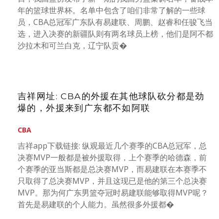
年的篮球世界杯。名单中包含了咱们非常了解的一些球
员，CBA总冠军广东队有易建联、周鹏、赵睿和任骏飞当
选，进入决赛的新疆队则有两名球员上榜，他们是阿不都
沙拉木和可兰白克，辽宁队贡�
吉祥网址: CBA的外援在其他球队砍分都是劲
爆的，外援来到广东都不如阿联
CBA
吉祥app下载链接: 纵观最近几个赛季的CBA总冠军，总
决赛MVP一般都是被外援取得，上个赛季的哈德森，前
个赛季的亚当斯都是总决赛MVP，而易建联在本赛季不
只取得了总决赛MVP，并且这现已是他的第三个总决赛
MVP。那为何广东男篮夺冠时易建联能够取得MVP呢？
首先是易建联的个人能力。虽然很多外援都�