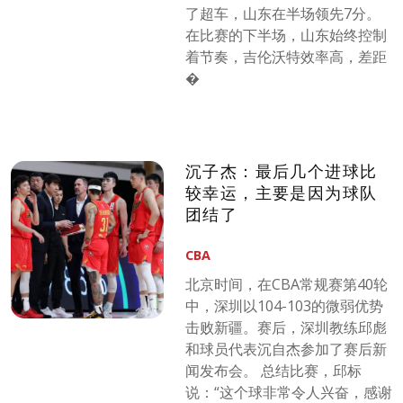
了超车，山东在半场领先7分。
在比赛的下半场，山东始终控制
着节奏，吉伦沃特效率高，差距
�
沉子杰：最后几个进球比
较幸运，主要是因为球队
团结了
CBA
北京时间，在CBA常规赛第40轮
中，深圳以104-103的微弱优势
击败新疆。赛后，深圳教练邱彪
和球员代表沉自杰参加了赛后新
闻发布会。 总结比赛，邱标
说：“这个球非常令人兴奋，感谢