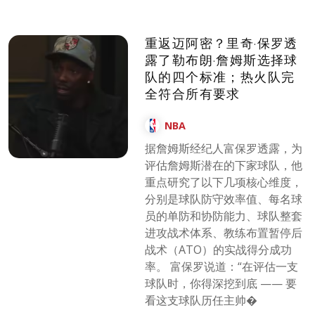
重返迈阿密？里奇·保罗透
露了勒布朗·詹姆斯选择球
队的四个标准；热火队完
全符合所有要求
NBA
据詹姆斯经纪人富保罗透露，为
评估詹姆斯潜在的下家球队，他
重点研究了以下几项核心维度，
分别是球队防守效率值、每名球
员的单防和协防能力、球队整套
进攻战术体系、教练布置暂停后
战术（ATO）的实战得分成功
率。 富保罗说道：“在评估一支
球队时，你得深挖到底 —— 要
看这支球队历任主帅�