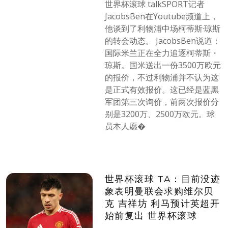
世界杯滚球 talkSPORT记者
JacobsBen在Youtube频道上，
他谈到了利物浦中场柯蒂斯·琼斯
的转会动态。 JacobsBen说道：
国际米兰正在全力追逐柯蒂斯・
琼斯。国米送出一份3500万欧元
的报价，不过利物浦并不认为这
是正式有效报价。这已经是蓝黑
军团第三次询价，前两次报价分
别是3200万、2500万欧元。球
员本人愿�
世界杯滚球 TA：目前没迹
象表明曼联会求购维尔贝
克 吉祥坊 利马预计英超开
始前复出 世界杯滚球