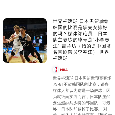
世界杯滚球 日本男篮输给
韩国的比赛是事先安排好
的吗？媒体评论员：日本
队主教练的绰号是“小李春
江” 吉祥坊（指的是中国著
名喜剧演员李春江） 世界
杯滚球
NBA
世界杯滚球 日本男篮世预赛客场
79-81不敌韩国队的比赛，很多
媒体人都认为这是一场假球。因
为就纸面实力而言，日本队显然
要远超缺兵少将的韩国队，可最
终，日本队却输掉了比赛。 对