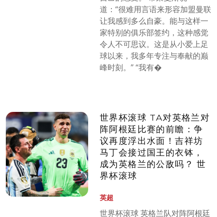
道：“很难用言语来形容加盟曼联
让我感到多么自豪。能与这样一
家特别的俱乐部签约，这种感觉
令人不可思议。这是从小爱上足
球以来，我多年专注与奉献的巅
峰时刻。” “我有�
世界杯滚球 TA对英格兰对
阵阿根廷比赛的前瞻：争
议再度浮出水面！吉祥坊
马丁会接过国王的衣钵，
成为英格兰的公敌吗？ 世
界杯滚球
英超
世界杯滚球 英格兰队对阵阿根廷