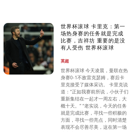
世界杯滚球 卡里克：第一
场热身赛的任务就是完成
比赛，吉祥坊 重要的是没
有人受伤 世界杯滚球
英超
世界杯滚球 今天凌晨，曼联在热
身赛0-1不敌雷克瑟姆，赛后卡
里克接受了媒体采访。 卡里克说
道：“正如我赛前所说，小伙子们
重新集结在一起才一周左右，大
概十天。” “老实说，今天的任务
就是完成比赛，寻找一些积极的
方面，寻找一些亮点，同时清楚
表现不会尽善尽美，这在第一场