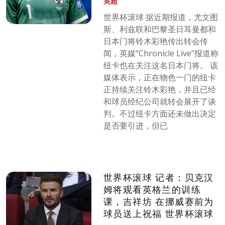
英超
世界杯滚球 据近期报道，尤文图
斯、利兹联和巴黎圣日耳曼都和
日本门将铃木彩艳传出转会传
闻，英媒“Chronicle Live”报道称
纽卡也在关注这名日本门将。 该
媒体表示，正在物色一门的纽卡
正持续关注铃木彩艳，并且已经
和球员经纪公司就转会展开了谈
判。不过纽卡方面还未做出决定
是否要引进，但已
世界杯滚球 记者：贝克汉
姆将观看英格兰的训练
课，吉祥坊 在挪威赛前为
球员送上祝福 世界杯滚球