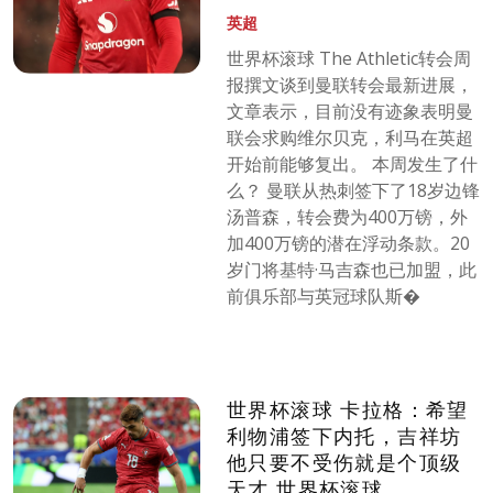
英超
世界杯滚球 The Athletic转会周
报撰文谈到曼联转会最新进展，
文章表示，目前没有迹象表明曼
联会求购维尔贝克，利马在英超
开始前能够复出。 本周发生了什
么？ 曼联从热刺签下了18岁边锋
汤普森，转会费为400万镑，外
加400万镑的潜在浮动条款。20
岁门将基特·马吉森也已加盟，此
前俱乐部与英冠球队斯�
世界杯滚球 卡拉格：希望
利物浦签下内托，吉祥坊
他只要不受伤就是个顶级
天才 世界杯滚球