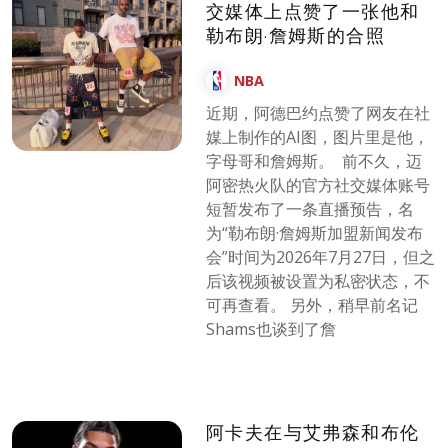
交媒体上点赞了一张他和
勒布朗·詹姆斯的合照
NBA
近期，阿德巴约点赞了网友在社
媒上制作的AI图，图片里是他，
字母哥和詹姆斯。 ​​​ 前不久，迈
阿密热火队的官方社交媒体账号
短暂发布了一条直播预告，名
为“勒布朗·詹姆斯加盟新闻发布
会”时间为2026年7月27日，但之
后该视频被设置为私密状态，不
可再查看。 另外，稍早前名记
Shams也谈到了詹
阿卡夫在与艾弗森和布伦