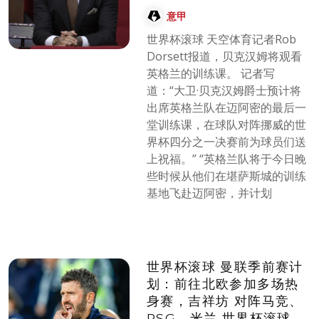
意甲
世界杯滚球 天空体育记者Rob
Dorsett报道，贝克汉姆将观看
英格兰的训练课。 记者写
道：“大卫·贝克汉姆爵士预计将
出席英格兰队在迈阿密的最后一
堂训练课，在球队对阵挪威的世
界杯四分之一决赛前为球员们送
上祝福。” “英格兰队将于今日晚
些时候从他们在堪萨斯城的训练
基地飞赴迈阿密，并计划
世界杯滚球 曼联季前赛计
划：前往北欧参加多场热
身赛，吉祥坊 对阵马竞、
PSG、米兰 世界杯滚球