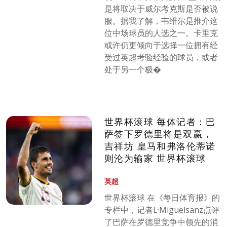
是将取决于威尔考克斯是否被说
服。据我了解，韦维尔是推介这
位中场球员的人选之一。卡里克
或许仍更倾向于选择一位拥有经
受过英超考验经验的球员，或者
处于另一个极�
世界杯滚球 每体记者：巴
萨签下罗德里将是双赢，
吉祥坊 皇马和弗洛伦蒂诺
则沦为输家 世界杯滚球
英超
世界杯滚球 在《每日体育报》的
专栏中，记者L·Miguelsanz点评
了巴萨在罗德里竞争中领先的消