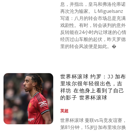
息，并指出，皇马和弗洛伦蒂诺
再次沦为输家。 L·Miguelsanz
写道：八月的转会市场总是充满
戏剧性。有时，转会谈判的意外
反转能在24小时内让球迷的心情
经历过山车般的起伏，昨天罗德
里的转会风波便是如此。�
世界杯滚球 约罗：JJ·加布
里埃尔很年轻很出色，吉
祥坊 在他身上看到了自己
的影子 世界杯滚球
英超
世界杯滚球 曼联vs马竞友谊赛，
第81分钟，15岁JJ·加布里埃尔换