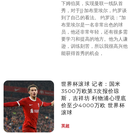
下姆伯莫，实现曼联一线队首
秀，对于JJ·加布里埃尔，约罗谈
到了自己的看法。 约罗说：“加
布里埃尔是一名非常出色的球
员，他还非常年轻，还有很多需
要学习和提高的地方。他为人谦
逊，训练刻苦，所以我很高兴他
能获得首秀的机会，
世界杯滚球 记者：国米
3500万欧第3次报价琼
斯，吉祥坊 利物浦心理底
价至少4000万欧 世界杯
滚球
英超