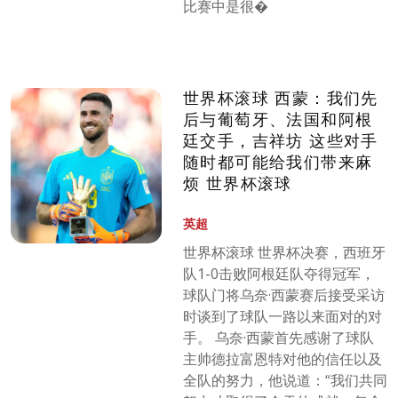
比赛中是很�
世界杯滚球 西蒙：我们先
后与葡萄牙、法国和阿根
廷交手，吉祥坊 这些对手
随时都可能给我们带来麻
烦 世界杯滚球
英超
世界杯滚球 世界杯决赛，西班牙
队1-0击败阿根廷队夺得冠军，
球队门将乌奈·西蒙赛后接受采访
时谈到了球队一路以来面对的对
手。 乌奈·西蒙首先感谢了球队
主帅德拉富恩特对他的信任以及
全队的努力，他说道：“我们共同