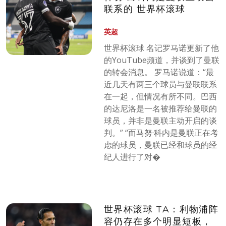
联系的 世界杯滚球
英超
世界杯滚球 名记罗马诺更新了他
的YouTube频道，并谈到了曼联
的转会消息。 罗马诺说道：“最
近几天有两三个球员与曼联联系
在一起，但情况有所不同。巴西
的达尼洛是一名被推荐给曼联的
球员，并非是曼联主动开启的谈
判。” “而马努·科内是曼联正在考
虑的球员，曼联已经和球员的经
纪人进行了对�
世界杯滚球 TA：利物浦阵
容仍存在多个明显短板，