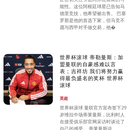
能性。这位阿根廷球星已告知马
德里竞技，他希望被出售。 巴塞
罗那是他的首选下家，但马竞不
愿与西甲对手做交易，他�
世界杯滚球 蒂勒曼斯：加
盟曼联的自豪感难以言
表；吉祥坊 我们将努力赢
得最负盛名的奖杯 世界杯
滚球
英超
世界杯滚球 曼联官方宣布签下29
岁维拉中场蒂莱曼斯，比利时人
在接受俱乐部官网采访时谈论了
自己的感受。 蒂莱曼斯说