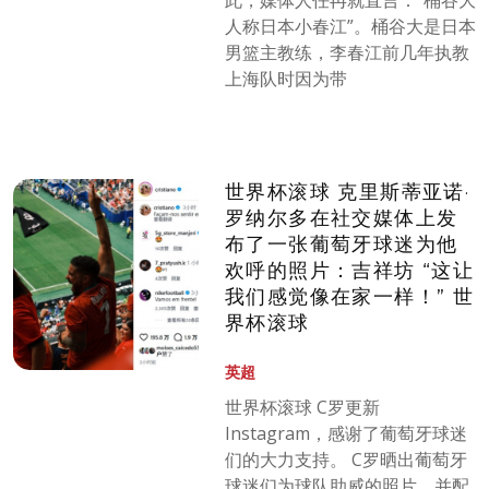
此，媒体人任冉就直言：“桶谷大
人称日本小春江”。桶谷大是日本
男篮主教练，李春江前几年执教
上海队时因为带
世界杯滚球 克里斯蒂亚诺·
罗纳尔多在社交媒体上发
布了一张葡萄牙球迷为他
欢呼的照片：吉祥坊 “这让
我们感觉像在家一样！” 世
界杯滚球
英超
世界杯滚球 C罗更新
Instagram，感谢了葡萄牙球迷
们的大力支持。 C罗晒出葡萄牙
球迷们为球队助威的照片，并配