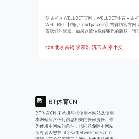
© 吉祥坊WELLBET官网，WELLBET体育 –
WELLBET【访问smartjxf.com】吉祥坊官方
表我们的观点。如果这篇转载侵犯您的版权，请
cba
北京首钢
李慕浩
沉玉杰
秦小文
BT体育CN
BT体育CN 不承担与您使用本网站及使用
本网站所含任何信息相关的任何责任。作
为使用本网站的条件，您同意免除本网站
所有者因您在
https://betwellchina.com
可能推荐的任何第三方网站上使用任何服