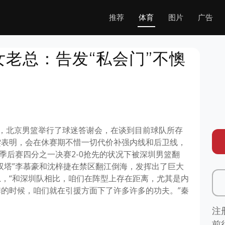
推荐
体育
图片
广告
女老总：告发“私会门”不懊
间今日，北京男篮举行了球迷答谢会，在谈到目前球队所存
雯表明，会在休赛期不惜一切代价补强内线和后卫线，
季后赛四分之一决赛2-0抢先的状况下被深圳男篮翻
双塔”李慕豪和沈梓捷在禁区翻江倒海，发挥出了巨大
，“和深圳队相比，咱们在阵型上存在距离，尤其是内
的时候，咱们就在引援方面下了许多许多的功夫。”秦
注
前