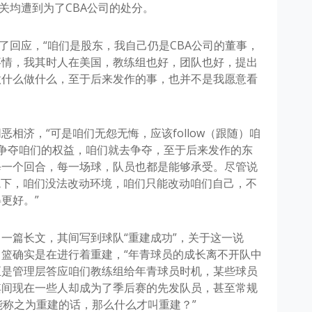
关均遭到为了CBA公司的处分。
了回应，“咱们是股东，我自己仍是CBA公司的董事，
事情，我其时人在美国，教练组也好，团队也好，提出
做什么做什么，至于后来发作的事，也并不是我愿意看
相济，“可是咱们无怨无悔，应该follow（跟随）咱
事，争夺咱们的权益，咱们就去争夺，至于后来发作的东
每一个回合，每一场球，队员也都是能够承受。尽管说
境下，咱们没法改动环境，咱们只能改动咱们自己，不
更好。”
一篇长文，其间写到球队“重建成功”，关于这一说
篮确实是在进行着重建，“年青球员的成长离不开队中
正是管理层答应咱们教练组给年青球员时机，某些球员
其间现在一些人却成为了季后赛的先发队员，甚至常规
能称之为重建的话，那么什么才叫重建？”