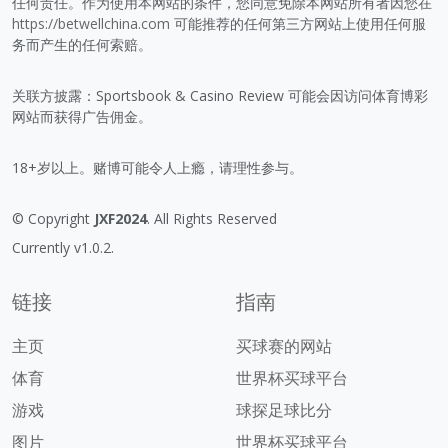
任何责任。作为使用本网站的条件，您同意免除本网站所有者因您在
https://betwellchina.com
可能推荐的任何第三方网站上使用任何服
务而产生的任何索赔。
关联方披露：Sportsbook & Casino Review 可能会因访问体育博彩
网站而获得广告佣金。
18+岁以上。赌博可能令人上瘾，请理性参与。
© Copyright
JXF2024
. All Rights Reserved
Currently v1.0.2.
链接
指南
主页
买球赛的网站
体育
世界杯买球平台
游戏
球探足球比分
图片
世界杯买球平台