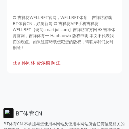
© 吉祥坊WELLBET官网，WELLBET体育 – 吉祥坊游戏
BT体育CN，好笑新闻 © 吉祥坊APP手机吉祥坊
WELLBET【访问smartjxf.com】吉祥坊官方网 © 吉祥体
育官网，吉祥体育一 Haohaowb 版权申明 本文不代表我
们的观点。如果这篇转载侵犯您的版权，请联系我们及时
删除！
cba
孙同林
费尔德
阿江
BT体育CN
BT体育CN 不承担与您使用本网站及使用本网站所含任何信息相关的