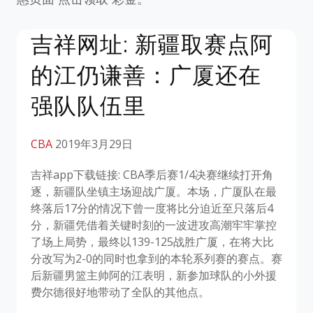
吉祥网址: 新疆取赛点阿
的江仍谦善：广厦还在
强队队伍里
CBA
2019年3月29日
吉祥app下载链接: CBA季后赛1/4决赛继续打开角
逐，新疆队坐镇主场迎战广厦。本场，广厦队在最
终落后17分的情况下曾一度将比分迫近至只落后4
分，新疆凭借着关键时刻的一波进攻高潮牢牢掌控
了场上局势，最终以139-125战胜广厦，在将大比
分改写为2-0的同时也拿到的本轮系列赛的赛点。赛
后新疆男篮主帅阿的江表明，新参加球队的小外援
费尔德很好地带动了全队的其他点。