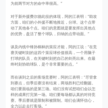
为前两节对方的命中率很高。”
对于新外援费尔德此役的体现，阿的江表明：“助攻
方面，咱们的小外援不断地推近，分球。这个点带
动了其他各个点。咱们的意图就是要发挥出其他点
的优势，盘活了整个球队，归纳的点带动面。”
谈及内线中锋孙桐林的策应才能，阿的江说：“在竞
赛关键时刻的这四个策应球价值很高，一个用脑子
打球的队员，在关键时刻把自己的剑亮出来。在最
终时刻协助球队，是个非常重要的点。”
而在谈到之后的客场竞赛时，阿的江表明：“尽管拿
到赛点，但季后赛没有结束，两场胜利已经翻篇。
咱们要面临的是第三场。咱们没有试想咱们会以怎
样的成果打完第一场。咱们要每场都认真的对待竞
赛。季后赛就是限制和被限制。咱们会满怀信心，
全力以赴去打客场。”