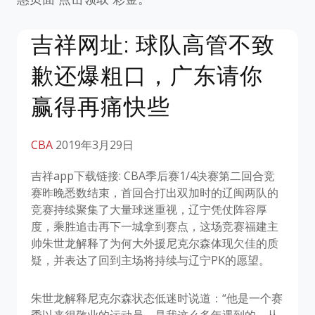
吉祥网址: 球队高管不致
歉还爆粗口，广东请你
赢得再痛快些
CBA
2019年3月29日
吉祥app下载链接: CBA季后赛1/4决赛第二回合竞
赛昨晚悉数结束，首回合打出双加时的辽闽两队的
竞赛持续聚集了大量球迷重视，辽宁凭仗阵容厚
度，乘胜追击再下一城拿到赛点，这场竞赛福建主
帅朱世龙解释了为何大外援尼克尔森体现欠佳的质
疑，并表达了回到主场将持续与辽宁PK的愿望。
朱世龙解释尼克尔森状态低迷时说道：“他是一个赛