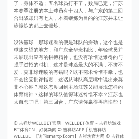
了，身体不适；五名球员打不了，败局已定，江苏
本赛季注册的本土球员有十四人，与广东的第二回
合出战却只有七人，本着锻炼为目的的江苏并未让
该锻炼的都上去锻炼。
没法赢球，那球迷看的便是球队的拼劲，这个也是
球迷失望的地方，和广东全华班相比，年轻球员并
未展现出应有的拼搏精神，也没有珍惜这难得的与
强手过招的时机，这才是球迷最大的不满，不拼不
爱，莫非球迷喷的有错吗？既不需求怜惜不幸，也
不会接受批评指责，这话从球队高层嘴中说出来莫
非不心疼？就这态度回到主场江苏又能展现怎样的
体育精神？这样的球队值得球迷怜惜不幸？江苏也
太自恋了吧！第三回合，广东请你赢得再痛快些！
© 吉祥坊WELLBET官网，WELLBET体育 – 吉祥坊游戏
BT体育CN，好笑新闻 © 吉祥坊APP手机吉祥坊
WELLBET【访问smartjxf.com】吉祥坊官方网 © 吉祥体