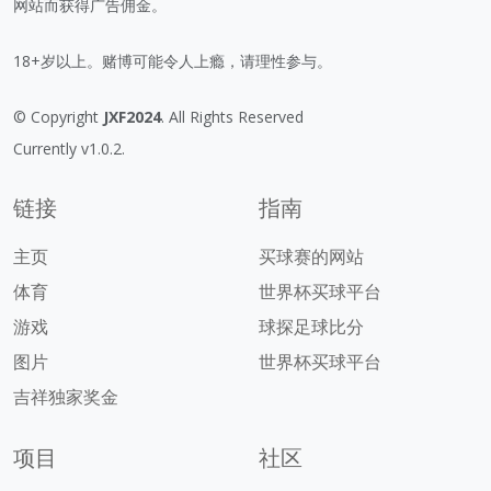
网站而获得广告佣金。
18+岁以上。赌博可能令人上瘾，请理性参与。
© Copyright
JXF2024
. All Rights Reserved
Currently v1.0.2.
链接
指南
主页
买球赛的网站
体育
世界杯买球平台
游戏
球探足球比分
图片
世界杯买球平台
吉祥独家奖金
项目
社区