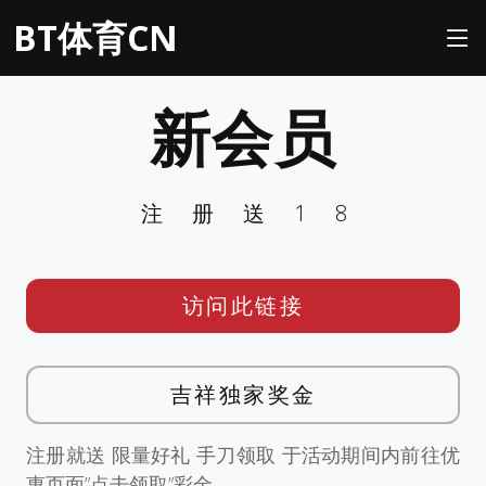
BT体育CN
新会员
注册送18
访问此链接
吉祥独家奖金
注册就送 限量好礼 手刀领取 于活动期间内前往优
惠页面”点击领取”彩金。