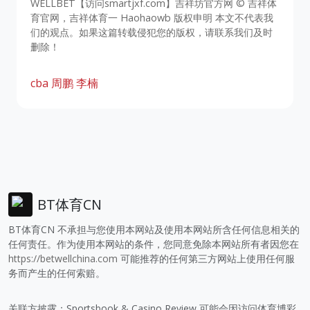
WELLBET【访问smartjxf.com】吉祥坊官方网 © 吉祥体
育官网，吉祥体育一 Haohaowb 版权申明 本文不代表我
们的观点。如果这篇转载侵犯您的版权，请联系我们及时
删除！
cba
周鹏
李楠
BT体育CN
BT体育CN 不承担与您使用本网站及使用本网站所含任何信息相关的
任何责任。作为使用本网站的条件，您同意免除本网站所有者因您在
https://betwellchina.com
可能推荐的任何第三方网站上使用任何服
务而产生的任何索赔。
关联方披露：Sportsbook & Casino Review 可能会因访问体育博彩