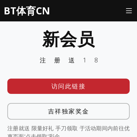
BT体育CN
新会员
注册送18
访问此链接
吉祥独家奖金
注册就送 限量好礼 手刀领取 于活动期间内前往优
惠页面”点击领取”彩金。