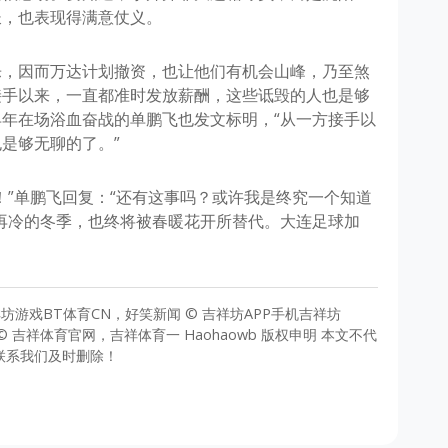
长，也表现得满意仗义。
乐，因而万达计划撤资，也让他们有机会山峰，乃至煞
接手以来，一直都准时发放薪酬，这些诋毁的人也是够
年在场浴血奋战的单鹏飞也发文标明，“从一方接手以
是够无聊的了。”
！”单鹏飞回复：“还有这事吗？或许我是终究一个知道
再冷的冬季，也终将被春暖花开所替代。大连足球加
 吉祥坊游戏BT体育CN，好笑新闻 © 吉祥坊APP手机吉祥坊
网 © 吉祥体育官网，吉祥体育一 Haohaowb 版权申明 本文不代
联系我们及时删除！