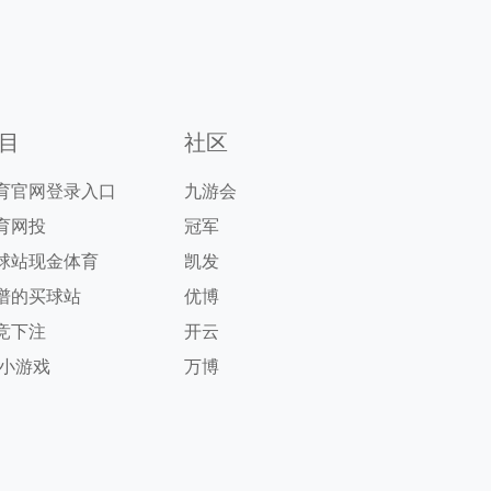
目
社区
育官网登录入口
九游会
育网投
冠军
球站现金体育
凯发
谱的买球站
优博
竞下注
开云
g小游戏
万博