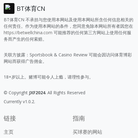
BT体育CN
BT体育CN 不承担与您使用本网站及使用本网站所含任何信息相关的
任何责任。作为使用本网站的条件，您同意免除本网站所有者因您在
https://betwellchina.com
可能推荐的任何第三方网站上使用任何服
务而产生的任何索赔。
关联方披露：Sportsbook & Casino Review 可能会因访问体育博彩
网站而获得广告佣金。
18+岁以上。赌博可能令人上瘾，请理性参与。
© Copyright
JXF2024
. All Rights Reserved
Currently v1.0.2.
链接
指南
主页
买球赛的网站