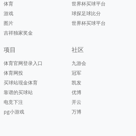
体育
世界杯买球平台
游戏
球探足球比分
图片
世界杯买球平台
吉祥独家奖金
项目
社区
体育官网登录入口
九游会
体育网投
冠军
买球站现金体育
凯发
靠谱的买球站
优博
电竞下注
开云
pg小游戏
万博