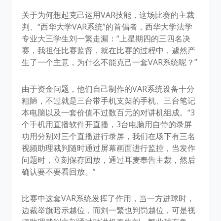
关于为何想起克己运用VAR技能，这场比赛的主裁
判、“西华大学VAR系统”的首倡者，西华大学法学
专业大三学生刘一繁走漏：“上星期四的三四名决
赛，我担任比赛监督，就在比赛的过程中，遽然产
生了一个主意，为什么不能克己一套VAR系统呢？”
由于资金问题，他们自己制作的VAR系统设备十分
粗陋，不过就是三台带手机支架的手机、三台笔记
本电脑以及一套价值不过数百元的对讲机组成。“3
个手机用直播软件开直播，3台电脑用自带的录屏
功用分别对三个直播进行录屏，我们在场下有三名
视频助理裁判随时通过屏幕画面进行监控，当发作
问题时，立刻保存回放，通过耳麦奉告主裁，然后
确认要不要看回放。”
比赛中这套VAR系统发挥了作用，当一方进球时，
边裁举旗暗示越位，而刘一繁也判罚越位，可是视