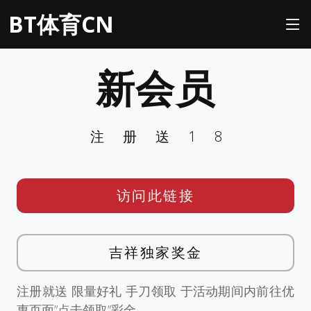
BT体育CN
新会员
注册送18
访问此链接
吉祥独家奖金
注册就送 限量好礼 手刀领取 于活动期间内前往优
惠页面”点击领取”彩金。