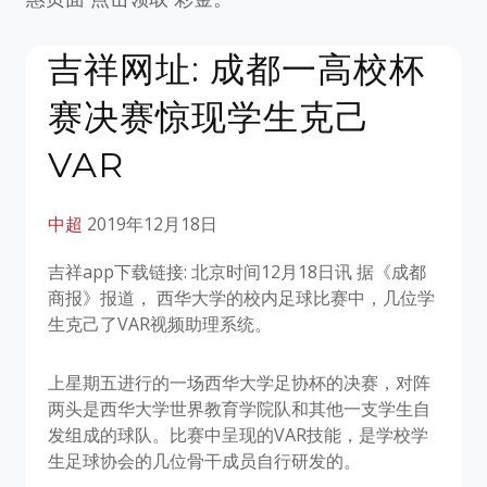
吉祥网址: 成都一高校杯
赛决赛惊现学生克己
VAR
中超
2019年12月18日
吉祥app下载链接: 北京时间12月18日讯 据《成都
商报》报道， 西华大学的校内足球比赛中，几位学
生克己了VAR视频助理系统。
上星期五进行的一场西华大学足协杯的决赛，对阵
两头是西华大学世界教育学院队和其他一支学生自
发组成的球队。比赛中呈现的VAR技能，是学校学
生足球协会的几位骨干成员自行研发的。