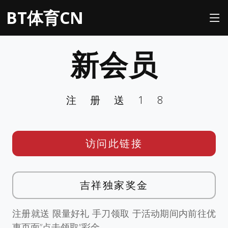
BT体育CN
新会员
注册送18
访问此链接
吉祥独家奖金
注册就送 限量好礼 手刀领取 于活动期间内前往优
惠页面”点击领取”彩金。