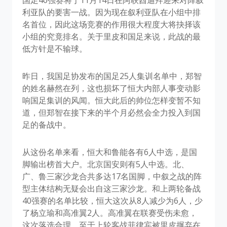
国足40强赛将于11月14日在阿联酋迪拜迎来对阵叙
利亚队的要害一战。因为现在叙利亚队在小组中排
名首位，因此这场竞赛的作用很大程度大将抉择该
小组的究竟排名。关于里皮和国足来说，此战的最
低方针是不输球。
昨日，我国足协发布的国足25人集训名单中，郑智
的姓名赫然在列，这也损坏了恒大内部人事变动影
响国足集训的风闻。恒大此后的帅位怎样变暂不知
道，但郑智在接下来的半个月必然会全力投入到国
足的备战中。
从这份名单来看，恒大和鲁能各有6人中选，是国
脚输出榜首大户。北京国安则有5人中选。北、
广、鲁三家沙龙合共多达17名国脚，中叙之战的阵
型主体结构无疑会出自这三家沙龙。和上两轮备战
40强赛的名单比较，恒大这次从8人减少为6人，少
了杨立瑜和高准翼2人。高准翼在联赛受伤未愈，
这次落选合理。至于上轮客战菲律宾被里皮摒弃在