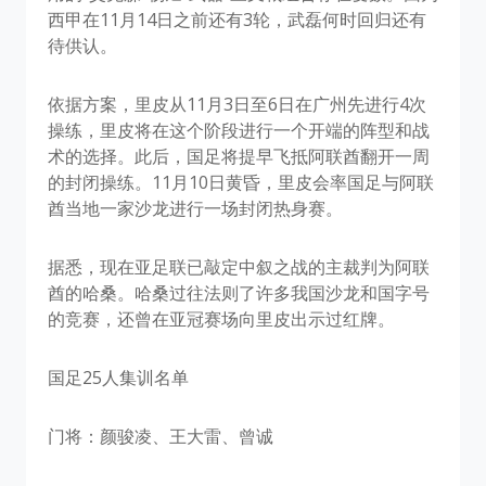
西甲在11月14日之前还有3轮，武磊何时回归还有
待供认。
依据方案，里皮从11月3日至6日在广州先进行4次
操练，里皮将在这个阶段进行一个开端的阵型和战
术的选择。此后，国足将提早飞抵阿联酋翻开一周
的封闭操练。11月10日黄昏，里皮会率国足与阿联
酋当地一家沙龙进行一场封闭热身赛。
据悉，现在亚足联已敲定中叙之战的主裁判为阿联
酋的哈桑。哈桑过往法则了许多我国沙龙和国字号
的竞赛，还曾在亚冠赛场向里皮出示过红牌。
国足25人集训名单
门将：颜骏凌、王大雷、曾诚