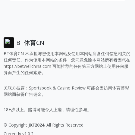
BT体育CN
BT体育CN 不承担与您使用本网站及使用本网站所含任何信息相关的
任何责任。作为使用本网站的条件，您同意免除本网站所有者因您在
https://betwellchina.com
可能推荐的任何第三方网站上使用任何服
务而产生的任何索赔。
关联方披露：Sportsbook & Casino Review 可能会因访问体育博彩
网站而获得广告佣金。
18+岁以上。赌博可能令人上瘾，请理性参与。
© Copyright
JXF2024
. All Rights Reserved
Currently v1.0.2.