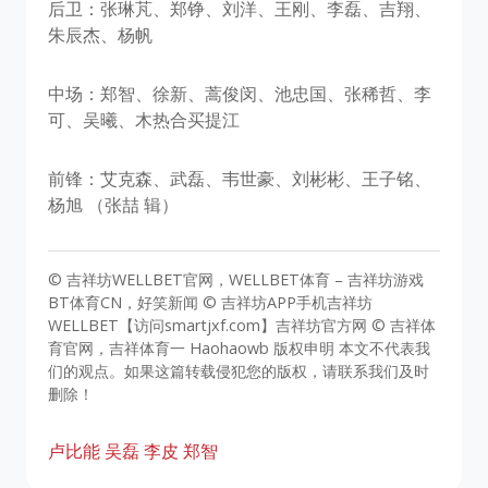
后卫：张琳芃、郑铮、刘洋、王刚、李磊、吉翔、
朱辰杰、杨帆
中场：郑智、徐新、蒿俊闵、池忠国、张稀哲、李
可、吴曦、木热合买提江
前锋：艾克森、武磊、韦世豪、刘彬彬、王子铭、
杨旭 （张喆 辑）
© 吉祥坊WELLBET官网，WELLBET体育 – 吉祥坊游戏
BT体育CN，好笑新闻 © 吉祥坊APP手机吉祥坊
WELLBET【访问smartjxf.com】吉祥坊官方网 © 吉祥体
育官网，吉祥体育一 Haohaowb 版权申明 本文不代表我
们的观点。如果这篇转载侵犯您的版权，请联系我们及时
删除！
卢比能
吴磊
李皮
郑智