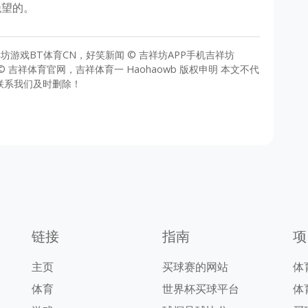
绝望的。
 吉祥坊游戏BT体育CN，好笑新闻 © 吉祥坊APP手机吉祥坊
网 © 吉祥体育官网，吉祥体育一 Haohaowb 版权申明 本文不代
联系我们及时删除！
链接
指南
项
主页
买球赛的网站
体
体育
世界杯买球平台
体