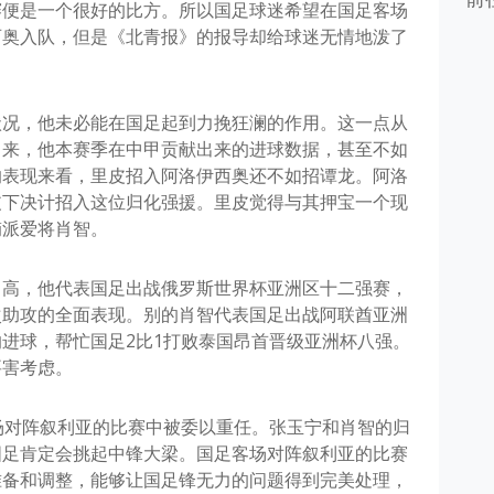
赛便是一个很好的比方。所以国足球迷希望在国足客场
西奥入队，但是《北青报》的报导却给球迷无情地泼了
状况，他未必能在国足起到力挽狂澜的作用。这一点从
出来，他本赛季在中甲贡献出来的进球数据，甚至不如
的表现来看，里皮招入阿洛伊西奥还不如招谭龙。阿洛
皮下决计招入这位归化强援。里皮觉得与其押宝一个现
嫡派爱将肖智。
常高，他代表国足出战俄罗斯世界杯亚洲区十二强赛，
次助攻的全面表现。别的肖智代表国足出战阿联酋亚洲
进球，帮忙国足2比1打败泰国昂首晋级亚洲杯八强。
要害考虑。
场对阵叙利亚的比赛中被委以重任。张玉宁和肖智的归
国足肯定会挑起中锋大梁。国足客场对阵叙利亚的比赛
准备和调整，能够让国足锋无力的问题得到完美处理，