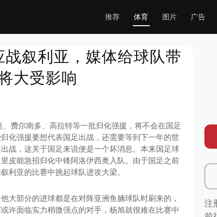
推荐
体育
图片
广告
场应战叙利亚，媒体给球队带
将大受影响
西奥、费尔南多、高拉特等一批归化强援，将不会在国足
些归化强援要想代表国足出战，还需要等到下一年的世
足出战，这关于国足来说便是一个坏消息。本来国足球
，里皮能急招归化中锋阿洛伊西奥入队。由于国足之前
阵叙利亚的比赛中挑起球队进攻大梁。
是他大部分的进球都是在对阵亚洲鱼腩球队时刷来的，
注
赛或许面临实力稍微强点的对手，杨旭就很难在比赛中
前