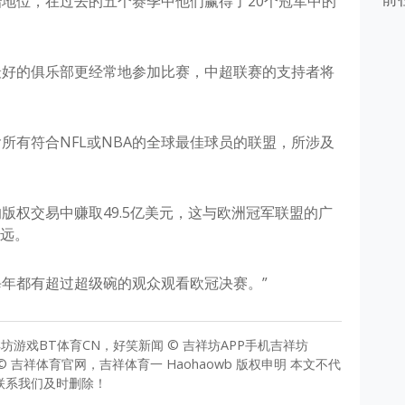
地位，在过去的五个赛季中他们赢得了20个冠军中的
最好的俱乐部更经常地参加比赛，中超联赛的支持者将
所有符合NFL或NBA的全球最佳球员的联盟，所涉及
。
版权交易中赚取49.5亿美元，这与欧洲冠军联盟的广
甚远。
年都有超过超级碗的观众观看欧冠决赛。”
 吉祥坊游戏BT体育CN，好笑新闻 © 吉祥坊APP手机吉祥坊
网 © 吉祥体育官网，吉祥体育一 Haohaowb 版权申明 本文不代
联系我们及时删除！