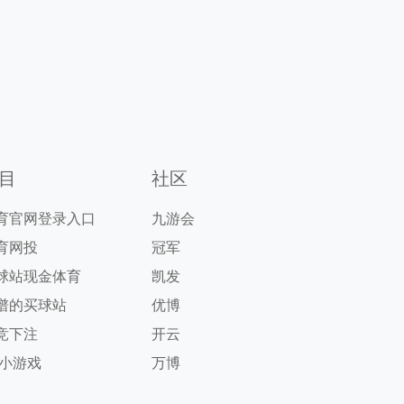
目
社区
育官网登录入口
九游会
育网投
冠军
球站现金体育
凯发
谱的买球站
优博
竞下注
开云
g小游戏
万博