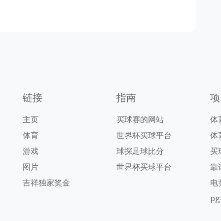
链接
指南
项
主页
买球赛的网站
体
体育
世界杯买球平台
体
游戏
球探足球比分
买
图片
世界杯买球平台
靠
吉祥独家奖金
电
p