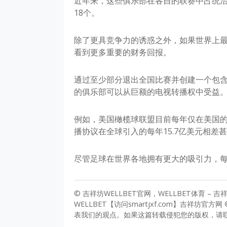
近年来，这些俱乐部在各自的联赛中占统治
18个。
除了更具竞争力的诱惑之外，如果世界上
看到更多重要的财务回报。
通过至少部分退出全国比赛并创建一个包含
的俱乐部可以从巨额的电视转播权中受益
例如，美国橄榄球联盟目前每年仅在美国的
播协议在全球引入的每年15.7亿美元相差
尽管足球在世界各地拥有更大的吸引力，每
© 吉祥坊WELLBET官网，WELLBET体育 –
WELLBET【访问smartjxf.com】吉祥坊官方
表我们的观点。如果这篇转载侵犯您的版权，请