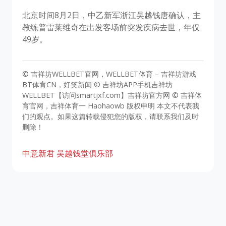
北京时间8月2日，中乙新军浙江吴越钱唐确认，主
教练普雷莱维奇在出发客场前突发疾病去世，年仅
49岁。
© 吉祥坊WELLBET官网，WELLBET体育 – 吉祥坊游戏
BT体育CN，好笑新闻 © 吉祥坊APP手机吉祥坊
WELLBET【访问smartjxf.com】吉祥坊官方网 © 吉祥体
育官网，吉祥体育一 Haohaowb 版权申明 本文不代表我
们的观点。如果这篇转载侵犯您的版权，请联系我们及时
删除！
中意新君
吴越钱堂俱乐部