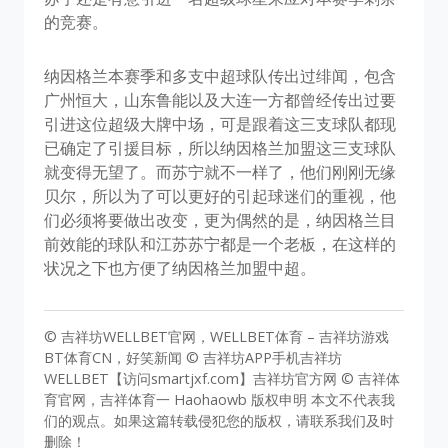
的竞赛。
纳因格兰本赛季和多支中超球队传出过绯闻，包含
广州恒大，山东鲁能以及大连一方都曾经传出过要
引进这位超级大牌中场，可是跟着这三支球队都现
已确定了引援目标，所以纳因格兰加盟这三支球队
就变得无望了。而苏宁就不一样了，他们刚刚无缘
贝尔，所以为了可以更好的引起球迷们的重视，他
们必须将要做出改变，更为偶然的是，纳因格兰目
前效能的球队和江苏苏宁都是一个老板，在这样的
状况之下也方便了纳因格兰加盟中超。
© 吉祥坊WELLBET官网，WELLBET体育 – 吉祥坊游戏
BT体育CN，好笑新闻 © 吉祥坊APP手机吉祥坊
WELLBET【访问smartjxf.com】吉祥坊官方网 © 吉祥体
育官网，吉祥体育一 Haohaowb 版权申明 本文不代表我
们的观点。如果这篇转载侵犯您的版权，请联系我们及时
删除！