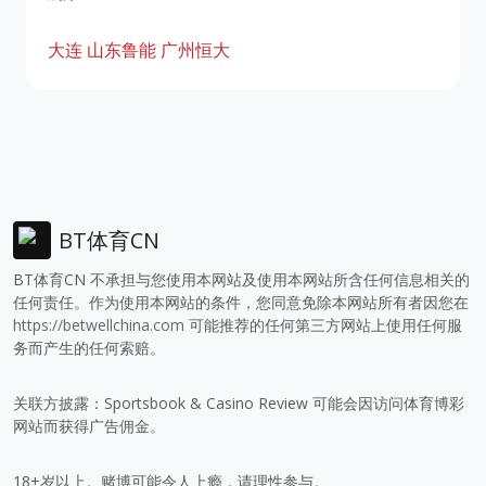
大连
山东鲁能
广州恒大
BT体育CN
BT体育CN 不承担与您使用本网站及使用本网站所含任何信息相关的
任何责任。作为使用本网站的条件，您同意免除本网站所有者因您在
https://betwellchina.com
可能推荐的任何第三方网站上使用任何服
务而产生的任何索赔。
关联方披露：Sportsbook & Casino Review 可能会因访问体育博彩
网站而获得广告佣金。
18+岁以上。赌博可能令人上瘾，请理性参与。