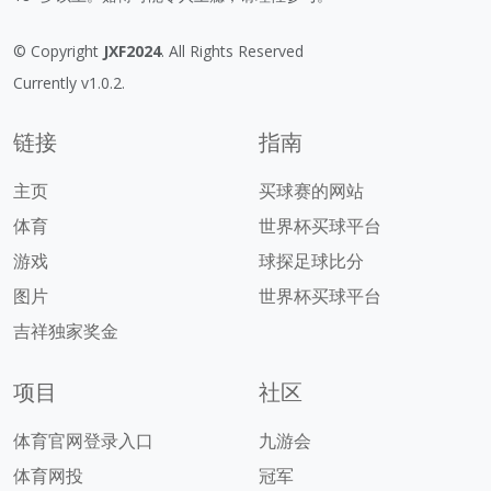
© Copyright
JXF2024
. All Rights Reserved
Currently v1.0.2.
链接
指南
主页
买球赛的网站
体育
世界杯买球平台
游戏
球探足球比分
图片
世界杯买球平台
吉祥独家奖金
项目
社区
体育官网登录入口
九游会
体育网投
冠军