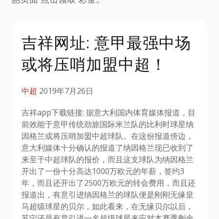
吉祥网址: 意甲最强中场
或将压哨加盟中超！
中超
2019年7月26日
吉祥app下载链接: 据意大利国内体育媒体报道，目
前效能于意甲传统劲旅国际米兰队的比利时球星纳
因格兰或将压哨加盟中超球队。在这份报道傍边，
意大利媒体十分确认的报道了纳因格兰现已收到了
来至于中超球队的报价，而且这支球队为纳因格兰
开出了一份十分高达1000万欧元的年薪，签约3
年，而且还开出了2500万欧元的转会费用，而且还
报道出，有意引进纳因格兰的球队便是刚刚无缘皇
马超级球星的贝尔，如此看来，在无缘贝尔以后，
苏宁还是有意引进一名超级球星来应对本赛季剩余