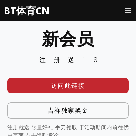
BT体育CN
新会员
注册送18
访问此链接
吉祥独家奖金
注册就送 限量好礼 手刀领取 于活动期间内前往优
惠页面”点击领取”彩金。