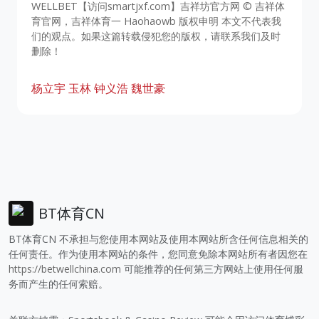
WELLBET【访问smartjxf.com】吉祥坊官方网 © 吉祥体
育官网，吉祥体育一 Haohaowb 版权申明 本文不代表我
们的观点。如果这篇转载侵犯您的版权，请联系我们及时
删除！
杨立宇
玉林
钟义浩
魏世豪
BT体育CN
BT体育CN 不承担与您使用本网站及使用本网站所含任何信息相关的
任何责任。作为使用本网站的条件，您同意免除本网站所有者因您在
https://betwellchina.com
可能推荐的任何第三方网站上使用任何服
务而产生的任何索赔。