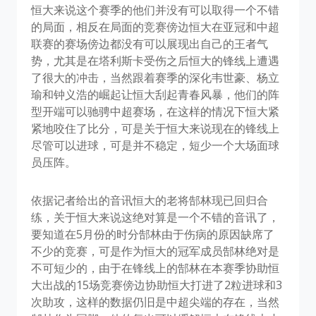
恒大来说这个赛季的他们并没有可以取得一个不错
的局面，相反在局面的竞赛傍边恒大在亚冠和中超
联赛的赛场傍边都没有可以展现出自己的王者气
势，尤其是在塔利斯卡受伤之后恒大的锋线上遭遇
了很大的冲击，当然跟着赛季的深化韦世豪、杨立
瑜和钟义浩的崛起让恒大刮起青春风暴，他们的阵
型开端可以驰骋中超赛场，在这样的情况下恒大紧
紧地咬住了比分，可是关于恒大来说现在的锋线上
尽管可以进球，可是并不稳定，短少一个大场面球
员压阵。
依据记者给出的音讯恒大的老将郜林现已回归合
练，关于恒大来说这绝对算是一个不错的音讯了，
要知道在5月份的时分郜林由于伤病的原因缺席了
不少的竞赛，可是作为恒大的冠军成员郜林绝对是
不可短少的，由于在锋线上的郜林在本赛季协助恒
大出战的15场竞赛傍边协助恒大打进了2粒进球和3
次助攻，这样的数据仍旧是中超尖端的存在，当然