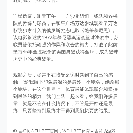
赶到廊坊与球队会合。
连媒透露，昨天下午，一方沙龙组织一线队和各梯
队的教练与球员，在和平广场万达影城观看了万达
影院独家引入的俄罗斯励志电影《绝杀慕尼黑》。
该电影叙述的1972年慕尼黑奥运会篮球决赛中，苏
联男篮依托顽强的作风和联合的精力，打败了此前
坚持36年全胜纪录的美国男篮获得金牌，成为篮球
历史中的经典战争。
观影之后，杨善平在接受采访时谈到了自己的感
触：“给我留下印象最深的是最终一个镜头，绝杀那
个镜头。在这个世界上，体育最能体现联合和坚持
到最终的精力，我们全队一起来看，给我们许多启
示，就是不管在什么情况下，不管是开始还是最
终，只要坚持到最终才干得到我们想要的结果。”
© 吉祥坊WELLBET官网，WELLBET体育 – 吉祥坊游戏