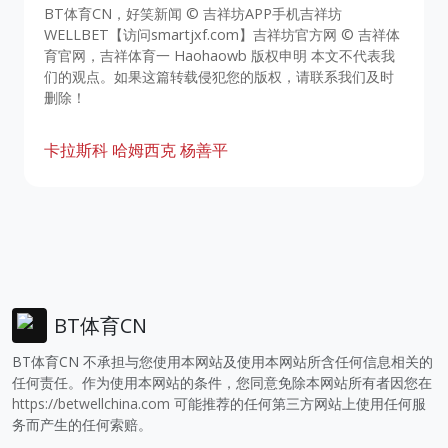
BT体育CN，好笑新闻 © 吉祥坊APP手机吉祥坊
WELLBET【访问smartjxf.com】吉祥坊官方网 © 吉祥体
育官网，吉祥体育一 Haohaowb 版权申明 本文不代表我
们的观点。如果这篇转载侵犯您的版权，请联系我们及时
删除！
卡拉斯科
哈姆西克
杨善平
BT体育CN
BT体育CN 不承担与您使用本网站及使用本网站所含任何信息相关的
任何责任。作为使用本网站的条件，您同意免除本网站所有者因您在
https://betwellchina.com
可能推荐的任何第三方网站上使用任何服
务而产生的任何索赔。