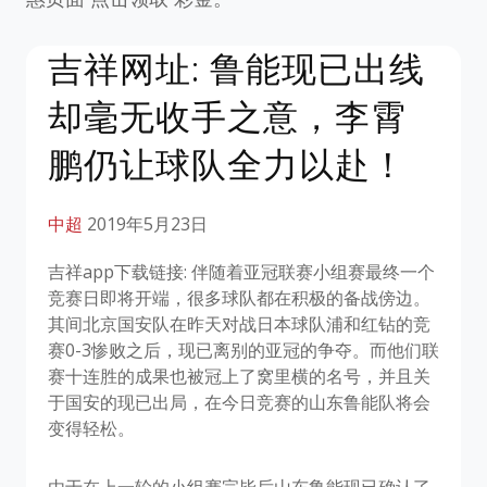
吉祥网址: 鲁能现已出线
却毫无收手之意，李霄
鹏仍让球队全力以赴！
中超
2019年5月23日
吉祥app下载链接: 伴随着亚冠联赛小组赛最终一个
竞赛日即将开端，很多球队都在积极的备战傍边。
其间北京国安队在昨天对战日本球队浦和红钻的竞
赛0-3惨败之后，现已离别的亚冠的争夺。而他们联
赛十连胜的成果也被冠上了窝里横的名号，并且关
于国安的现已出局，在今日竞赛的山东鲁能队将会
变得轻松。