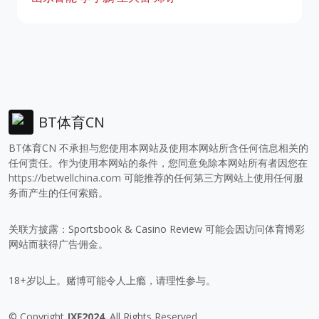
BT体育CN
BT体育CN 不承担与您使用本网站及使用本网站所含任何信息相关的
任何责任。作为使用本网站的条件，您同意免除本网站所有者因您在
https://betwellchina.com
可能推荐的任何第三方网站上使用任何服
务而产生的任何索赔。
关联方披露：Sportsbook & Casino Review 可能会因访问体育博彩
网站而获得广告佣金。
18+岁以上。赌博可能令人上瘾，请理性参与。
© Copyright
JXF2024
. All Rights Reserved