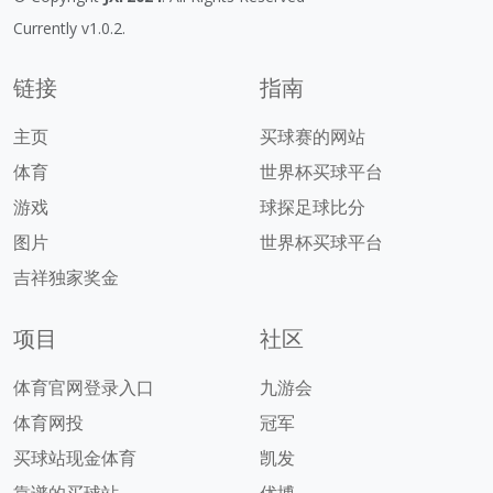
Currently v1.0.2.
链接
指南
主页
买球赛的网站
体育
世界杯买球平台
游戏
球探足球比分
图片
世界杯买球平台
吉祥独家奖金
项目
社区
体育官网登录入口
九游会
体育网投
冠军
买球站现金体育
凯发