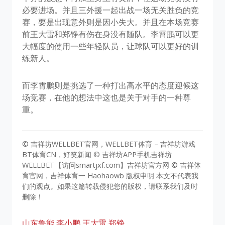
必要进场。并且三外援一起出战一场无关胜负的竞
赛，要是出现意外则是因小失大。并且在本场竞赛
前王大雷和郑铮有伤在身没有随队。李霄鹏可以更
大幅度的使用一些年轻队员，让球队可以更好的训
练新人。
而李霄鹏则是挑选了一种打出高水平的态度迎候这
场竞赛，在他的想法中这也是关于对手的一种尊
重。
© 吉祥坊WELLBET官网，WELLBET体育 – 吉祥坊游戏
BT体育CN，好笑新闻 © 吉祥坊APP手机吉祥坊
WELLBET【访问smartjxf.com】吉祥坊官方网 © 吉祥体
育官网，吉祥体育一 Haohaowb 版权申明 本文不代表我
们的观点。如果这篇转载侵犯您的版权，请联系我们及时
删除！
山东鲁能
李小鹏
王大雷
郑铮