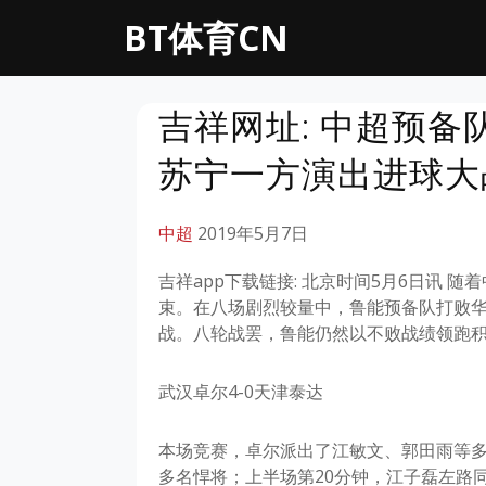
BT体育CN
吉祥网址: 中超预备
苏宁一方演出进球大
中超
2019年5月7日
吉祥app下载链接: 北京时间5月6日讯 
束。在八场剧烈较量中，鲁能预备队打败
战。八轮战罢，鲁能仍然以不败战绩领跑
武汉卓尔4-0天津泰达
本场竞赛，卓尔派出了江敏文、郭田雨等
多名悍将；上半场第20分钟，江子磊左路