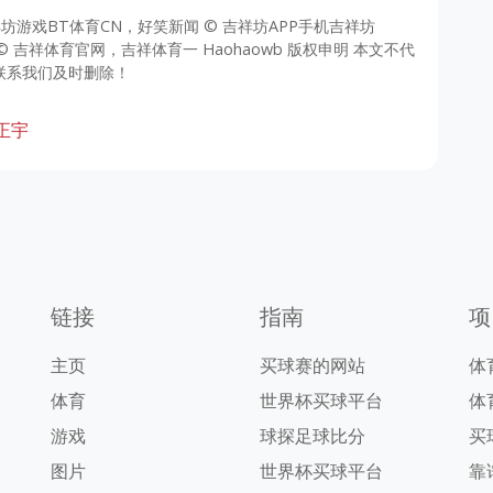
 吉祥坊游戏BT体育CN，好笑新闻 © 吉祥坊APP手机吉祥坊
网 © 吉祥体育官网，吉祥体育一 Haohaowb 版权申明 本文不代
联系我们及时删除！
正宇
链接
指南
项
主页
买球赛的网站
体
体育
世界杯买球平台
体
游戏
球探足球比分
买
图片
世界杯买球平台
靠