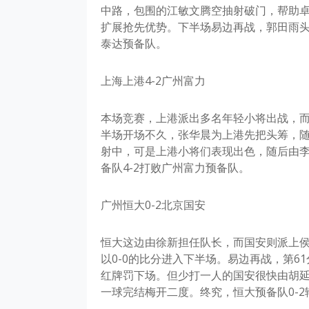
中路，包围的江敏文腾空抽射破门，帮助卓
扩展抢先优势。下半场易边再战，郭田雨头
泰达预备队。
上海上港4-2广州富力
本场竞赛，上港派出多名年轻小将出战，
半场开场不久，张华晨为上港先把头筹，
射中，可是上港小将们表现出色，随后由
备队4-2打败广州富力预备队。
广州恒大0-2北京国安
恒大这边由徐新担任队长，而国安则派上
以0-0的比分进入下半场。易边再战，第
红牌罚下场。但少打一人的国安很快由胡
一球完结梅开二度。终究，恒大预备队0-