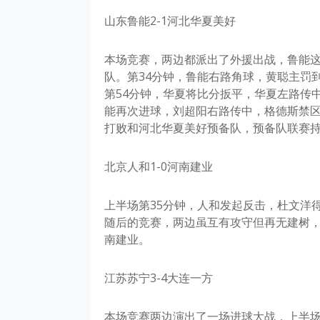
山东鲁能2-1河北华夏美好
本场竞赛，两边都派出了外援出战，鲁能
队。第34分钟，鲁能右路角球，黄聪主罚
第54分钟，华夏将比分扳平，华夏左路传
能再次进球，刘超阳右路传中，格德斯禁区
打败和河北华夏美好预备队，预备队联赛
北京人和1-0河南建业
上半场第35分钟，人和发起反击，杜文洋
随后的竞赛，两边虽互有攻守但再无建树，
南建业。
江苏苏宁3-4大连一方
本场竞赛两边演出了一场进球大战，上半场