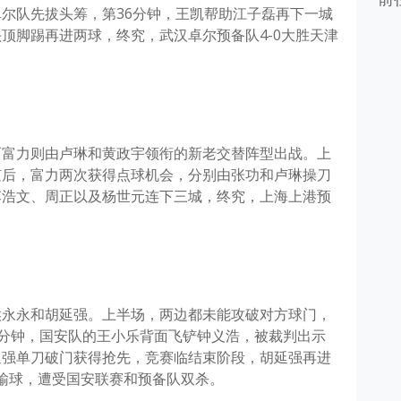
尔队先拔头筹，第36分钟，王凯帮助江子磊再下一城
顶脚踢再进两球，终究，武汉卓尔预备队4-0大胜天津
而富力则由卢琳和黄政宇领衔的新老交替阵型出战。上
随后，富力两次获得点球机会，分别由张功和卢琳操刀
李浩文、周正以及杨世元连下三城，终究，上海上港预
侯永永和胡延强。上半场，两边都未能攻破对方球门，
61分钟，国安队的王小乐背面飞铲钟义浩，被裁判出示
延强单刀破门获得抢先，竞赛临结束阶段，胡延强再进
2输球，遭受国安联赛和预备队双杀。