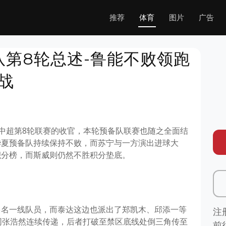
推荐
体育
图片
广告
队第8轮总述-鲁能不败领跑
战
随着中超第8轮联赛的收官，本轮预备队联赛也随之全面结
华夏预备队持续保持不败，而苏宁与一方演出进球大
积分榜，而斯威则仍然不胜积分垫底。
多名一线队员，而泰达这边也派出了郑凯木、邱添一等
注
同张浩然连续传递，后者打破至禁区底线处倒三角传至
前