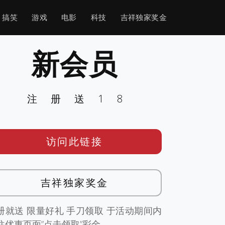
搞笑
游戏
电影
科技
吉祥独家奖金
新会员
注册送18
访问此链接
吉祥独家奖金
册就送 限量好礼 手刀领取 于活动期间内
往优惠页面”点击领取”彩金。