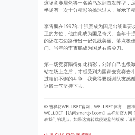
这场竞赛居然将一名菜鸟放到首发阵型，
半场有一次十分精彩的挑球过人，展示了
李霄鹏在1997年十强赛成为国足出线重
卫的方位，他由此成为国足奇兵。当年十强
的还在右边路传出一记弧线美丽、落点极
门。当年的李霄鹏成为国足右路尖刀。
第一场竞赛踢得如此精彩，刘洋自己也很激
站在场上之后，才感受到为国家去竞赛去
过咱们不懈的斗争，我觉得要感谢队友感谢
这股士气坚持下去。
© 吉祥坊WELLBET官网，WELLBET体育 –
WELLBET【访问smartjxf.com】吉祥坊官方
表我们的观点。如果这篇转载侵犯您的版权，请