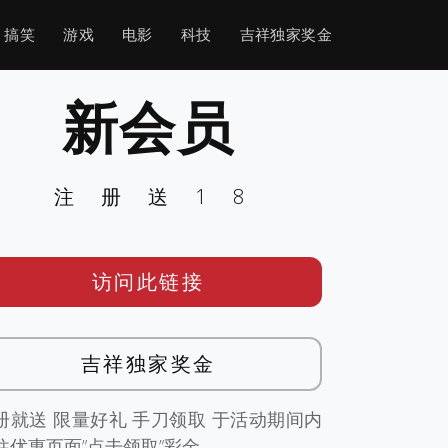
搞笑
游戏
电影
科技
吉祥独家奖金
新会员
注册送18
访问此链接
吉祥独家奖金
册就送 限量好礼 手刀领取 于活动期间内
往优惠页面”点击领取”彩金。