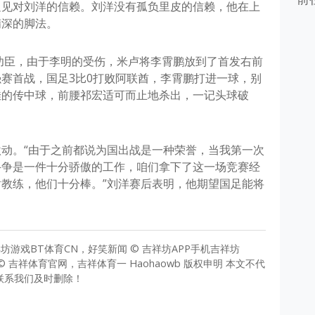
足见对刘洋的信赖。刘洋没有孤负里皮的信赖，他在上
精深的脚法。
要功臣，由于李明的受伤，米卢将李霄鹏放到了首发右前
赛首战，国足3比0打败阿联酋，李霄鹏打进一球，别
佳的传中球，前腰祁宏适可而止地杀出，一记头球破
动。“由于之前都说为国出战是一种荣誉，当我第一次
斗争是一件十分骄傲的工作，咱们拿下了这一场竞赛经
教练，他们十分棒。”刘洋赛后表明，他期望国足能将
 吉祥坊游戏BT体育CN，好笑新闻 © 吉祥坊APP手机吉祥坊
网 © 吉祥体育官网，吉祥体育一 Haohaowb 版权申明 本文不代
联系我们及时删除！