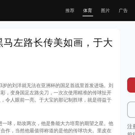
推荐
体育
图片
广告
足黑马左路长传美如画，于大
，23岁的刘洋就无法在亚洲杯的国足首战里首发进场。刘
异彩，变身国足左路尖刀，一次次使用精准的传球扯开
人，令人眼前一亮。于大宝的那记制胜球，就是得益于
打进一球，助攻两次，他是鲁能大力培育的期望之星。他
注
应合作，当然他最值得称道的是他的传球功夫。里皮在
前