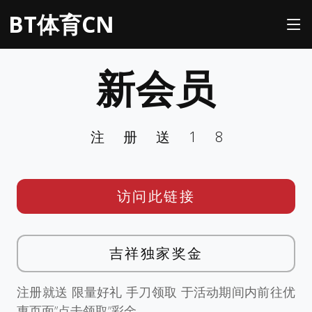
BT体育CN
新会员
注册送18
访问此链接
吉祥独家奖金
注册就送 限量好礼 手刀领取 于活动期间内前往优
惠页面”点击领取”彩金。