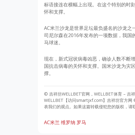
标语接连在横幅上出现。在这个特别的时刻
怀和支撑。
AC米兰沙龙是世界足坛最负盛名的沙龙之
司尼尔森在2016年发布的一项数据，我国
马球迷。
现在，新式冠状病毒凶恶，确诊人数不断
国抗击病毒的关怀和支撑。国米沙龙为灾
撑。
© 吉祥坊WELLBET官网，WELLBET体育 –
WELLBET【访问smartjxf.com】吉祥坊官方
表我们的观点。如果这篇转载侵犯您的版权，请
AC米兰
维罗纳
罗马