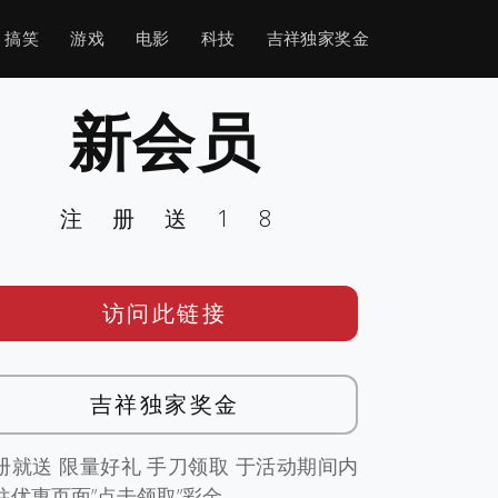
搞笑
游戏
电影
科技
吉祥独家奖金
新会员
注册送18
访问此链接
吉祥独家奖金
册就送 限量好礼 手刀领取 于活动期间内
往优惠页面”点击领取”彩金。