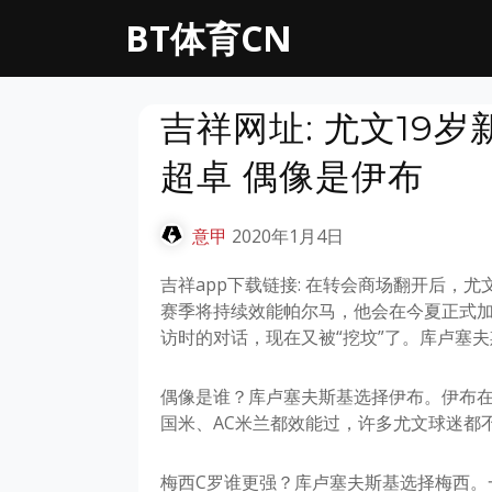
BT体育CN
吉祥网址: 尤文19岁
超卓 偶像是伊布
意甲
2020年1月4日
吉祥app下载链接: 在转会商场翻开后，
赛季将持续效能帕尔马，他会在今夏正式加盟
访时的对话，现在又被“挖坟”了。库卢塞
偶像是谁？库卢塞夫斯基选择伊布。伊布
国米、AC米兰都效能过，许多尤文球迷都
梅西C罗谁更强？库卢塞夫斯基选择梅西。