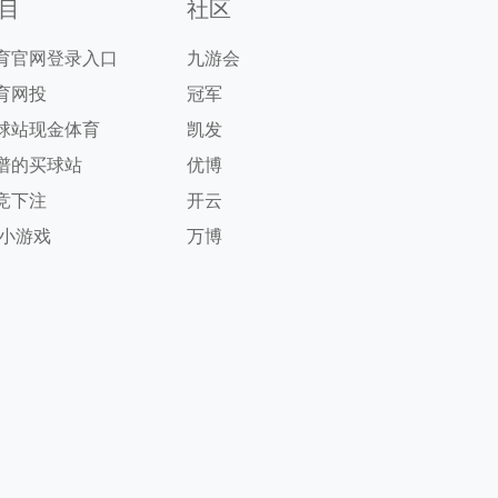
目
社区
育官网登录入口
九游会
育网投
冠军
球站现金体育
凯发
谱的买球站
优博
竞下注
开云
g小游戏
万博