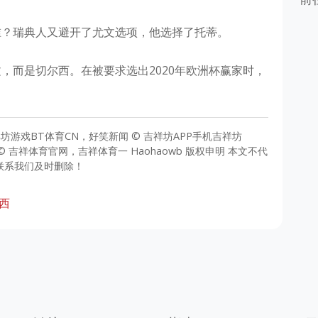
谁？瑞典人又避开了尤文选项，他选择了托蒂。
，而是切尔西。在被要求选出2020年欧洲杯赢家时，
 吉祥坊游戏BT体育CN，好笑新闻 © 吉祥坊APP手机吉祥坊
网 © 吉祥体育官网，吉祥体育一 Haohaowb 版权申明 本文不代
联系我们及时删除！
西