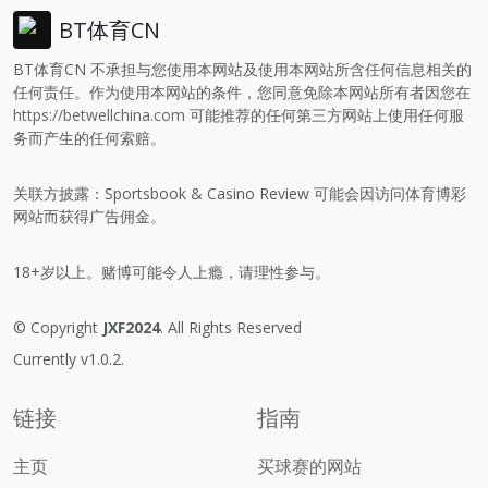
BT体育CN
BT体育CN 不承担与您使用本网站及使用本网站所含任何信息相关的
任何责任。作为使用本网站的条件，您同意免除本网站所有者因您在
https://betwellchina.com
可能推荐的任何第三方网站上使用任何服
务而产生的任何索赔。
关联方披露：Sportsbook & Casino Review 可能会因访问体育博彩
网站而获得广告佣金。
18+岁以上。赌博可能令人上瘾，请理性参与。
© Copyright
JXF2024
. All Rights Reserved
Currently v1.0.2.
链接
指南
主页
买球赛的网站