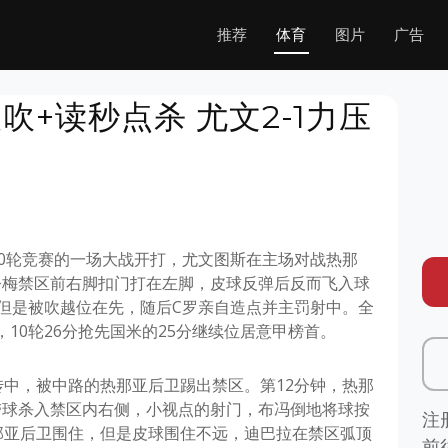
推荐
体育
图片
广告
吹+读秒点杀 尤文2-1力压
意甲第10轮竞赛的一场大战开打，尤文图斯在主场对战热那
夸梅禁区前右脚扣门打在左脚，皮球反弹后反而飞入球
但是被吹越位在先，随后C罗亲自造点并主罚射中。全
，10轮26分抢先国米的25分继续位居意甲榜首。
传中，被中路的热那亚后卫踢出禁区。第12分钟，热那
带球杀入禁区内右侧，小视点的射门，布冯倒地将球按
注
那亚后卫围住，但是皮球围住不远，迪巴拉在禁区弧顶
前