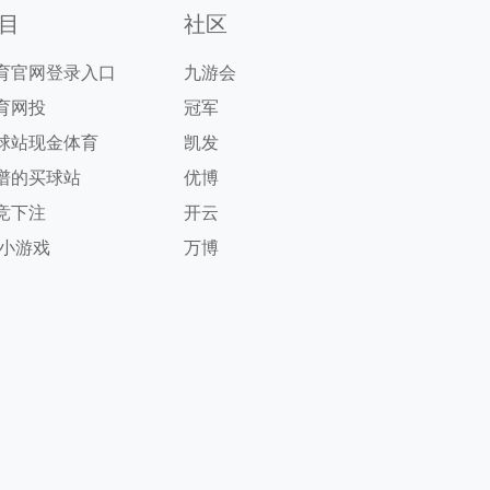
目
社区
育官网登录入口
九游会
育网投
冠军
球站现金体育
凯发
谱的买球站
优博
竞下注
开云
g小游戏
万博