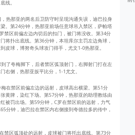
出底线。
切，热那亚的两名后卫防守时呈现沟通失误，迪巴拉身
梁。第24分钟，热那亚前场任意球吊入禁区，萨帕塔
C罗禁区前偏左边内切后的扣门，被门将没收。第34分
门将扑出底线。第36分钟，本坦库尔主罚左边角球，
到皮球，博努奇头球攻门得手，尤文1-0热那亚。
球到了夸梅脚下，后者禁区弧顶射门，右脚射门打在左
门右侧，热那亚扳平比分，1-1尤文。
夸梅在禁区前偏左边的远射，皮球高出横梁。第51分
张黄牌，染红下场。第57分钟，热那亚的助理教练由
红被罚出场。第59分钟，C罗在禁区前的远射，力气
65分钟，迪巴拉在禁区内右侧接到夸德拉多的传中，
，在禁区弧顶处的远射，皮球被门将托出底线。第73分