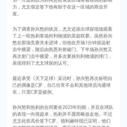
另一方面则以为孙兴慜在东亚区域有着很高的影响
力，尤文假定签下他有助于在这一区域的商业开
发。
为了调查孙兴慜的状况，尤文还派出球探现场观看
了上一轮热刺客场对利物浦的英超联赛。虽然孙兴
慜在那场竞赛并未进球，但他在开场1分钟就远射
击中横梁，随后由凯恩补射破门。下半场孙兴慜又
再次射门击中横梁，并多次要挟到利物浦的球门，
表现得到了尤文球探的认可。
最近承受《天下足球》采访时，孙兴慜再次标明自
己的偶像是C罗，自己往常不会和其他球员沟通球
衣，只需C罗是破例。
孙兴慜和热刺的合同要在2023年到期，并且在球队
的表现一向很超卓，热刺并不愿简略放走他。不过
尤文此前高价签下C罗、德利赫特现已证明，他们