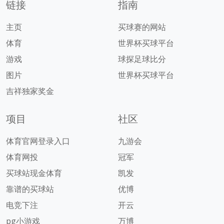
链接
指南
主页
买球赛的网站
体育
世界杯买球平台
游戏
球探足球比分
图片
世界杯买球平台
吉祥独家奖金
项目
社区
体育官网登录入口
九游会
体育网投
冠军
买球站现金体育
凯发
靠谱的买球站
优博
电竞下注
开云
pg小游戏
万博