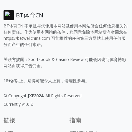
BT体育CN
BT体育CN 不承担与您使用本网站及使用本网站所含任何信息相关的
任何责任。作为使用本网站的条件，您同意免除本网站所有者因您在
https://betwellchina.com
可能推荐的任何第三方网站上使用任何服
务而产生的任何索赔。
关联方披露：Sportsbook & Casino Review 可能会因访问体育博彩
网站而获得广告佣金。
18+岁以上。赌博可能令人上瘾，请理性参与。
© Copyright
JXF2024
. All Rights Reserved
Currently v1.0.2.
链接
指南