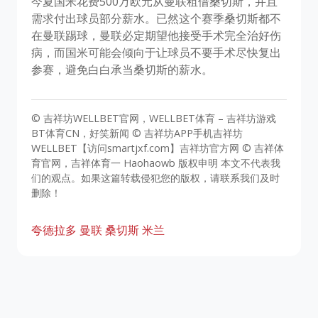
今夏国米花费500万欧元从曼联租借桑切斯，并且
需求付出球员部分薪水。已然这个赛季桑切斯都不
在曼联踢球，曼联必定期望他接受手术完全治好伤
病，而国米可能会倾向于让球员不要手术尽快复出
参赛，避免白白承当桑切斯的薪水。
© 吉祥坊WELLBET官网，WELLBET体育 – 吉祥坊游戏
BT体育CN，好笑新闻 © 吉祥坊APP手机吉祥坊
WELLBET【访问smartjxf.com】吉祥坊官方网 © 吉祥体
育官网，吉祥体育一 Haohaowb 版权申明 本文不代表我
们的观点。如果这篇转载侵犯您的版权，请联系我们及时
删除！
夸德拉多
曼联
桑切斯
米兰