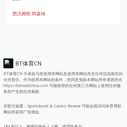
西汉姆联
阿森纳
BT体育CN
BT体育CN 不承担与您使用本网站及使用本网站所含任何信息相关的
任何责任。作为使用本网站的条件，您同意免除本网站所有者因您在
https://betwellchina.com
可能推荐的任何第三方网站上使用任何服
务而产生的任何索赔。
关联方披露：Sportsbook & Casino Review 可能会因访问体育博彩
网站而获得广告佣金。
18+岁以上。赌博可能令人上瘾，请理性参与。