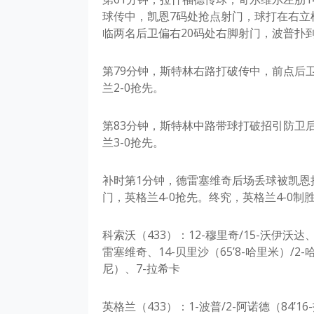
球传中，凯恩7码处抢点射门，球打在右立
临两名后卫偏右20码处右脚射门，波普扑
第79分钟，斯特林右路打破传中，前点后
兰2-0抢先。
第83分钟，斯特林中路带球打破招引防卫
兰3-0抢先。
补时第1分钟，德雷塞维奇后场丢球被凯恩
门，英格兰4-0抢先。终究，英格兰4-0制
科索沃（433）：12-穆里奇/15-沃伊沃达、
雷塞维奇、14-贝里沙（65’8-哈里米）/2-哈
尼）、7-拉希卡
英格兰（433）：1-波普/2-阿诺德（84’1