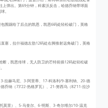
柱上弹出。第69分钟，科索沃反击，哈德乔纳带球面
到球。
卫包围踢给了后点的凯恩，凯恩6码处轻松破门，英格
后直塞，拉什福德左肋12码处右脚推射远角破门，英格
抢断，凯恩传球，无人防卫的芒特前插12码处轻松破
胜。
3-拉赫马尼、3-阿里蒂、17-科洛利/9-塞利纳、20-德
德乔纳（73’22-热格罗瓦）、21-努西乌（82’11-拉沙
6-托莫里）、5-马奎尔、6-明斯、3-奇尔维尔/10-温克