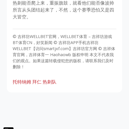
热刺能否爬上来，重振旗鼓，就看他们能否像波帅
所言从头团结起来了，不然，这个赛季恐怕又是四
大皆空。
© 吉祥坊WELLBET官网，WELLBET体育 – 吉祥坊游戏
BT体育CN，好笑新闻 © 吉祥坊APP手机吉祥坊
WELLBET【访问smartjxf.com】吉祥坊官方网 © 吉祥体
育官网，吉祥体育一 Haohaowb 版权申明 本文不代表我
们的观点。如果这篇转载侵犯您的版权，请联系我们及时
删除！
托特纳姆
拜仁
热刺队