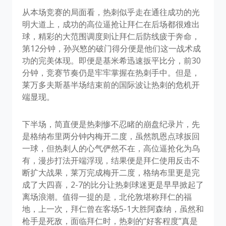
从本场竞赛的局面看，热刺似乎走在通往成功的光
明大道上，成功的高位逼抢让拜仁在后场都很难出
球，精彩的大范围调度则让拜仁后防线疲于奔命，
第12分钟，孙兴慜的破门得分便是他们这一战术成
功的完美体现。即便是基米希迅速扳平比分，前30
分钟，竞赛节奏仍是牢牢掌握在热刺手中。但是，
莱万多夫斯基半场结束前的国际波让热刺的危机开
端显现。
下半场，简直便是热刺惨不忍睹的崩盘纪录片，先
是格纳布里两分钟内梅开二度，虽然凯恩点球扳回
一球，但热刺人的心气俨然不在，高位逼抢化为乌
有，漫步打法开端浮现，结果便是拜仁使用反击不
断扩大战果，莱万完成梅开二度，格纳布里更是完
成了大四喜，2-7的比分让热刺球迷更是早早掀起了
离场浪潮。值得一提的是，北伦敦堪称拜仁的福
地，上一次，拜仁曾在客场5-1大胜阿森纳，虽然和
枪手是死敌，面临拜仁时，热刺的“好客程度”真是