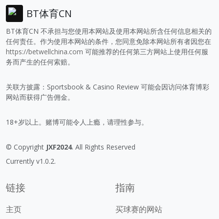
BT体育CN
BT体育CN 不承担与您使用本网站及使用本网站所含任何信息相关的
任何责任。作为使用本网站的条件，您同意免除本网站所有者因您在
https://betwellchina.com
可能推荐的任何第三方网站上使用任何服
务而产生的任何索赔。
关联方披露：Sportsbook & Casino Review 可能会因访问体育博彩
网站而获得广告佣金。
18+岁以上。赌博可能令人上瘾，请理性参与。
© Copyright
JXF2024
. All Rights Reserved
Currently v1.0.2.
链接
指南
主页
买球赛的网站