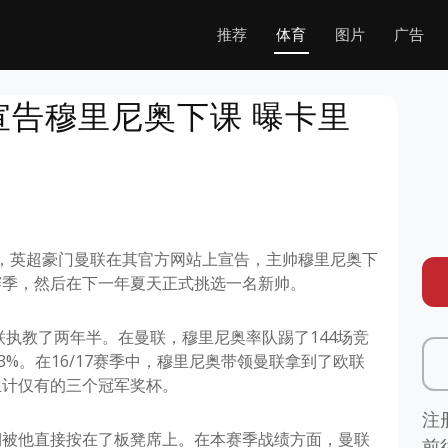
推荐
体育
图片
广告
宣告穆里尼奥下课 曝卡里
日晚间，英超豪门曼联在其官方网站上宣告，主帅穆里尼奥下
赛季，然后在下一年夏天正式挑选一名新帅。
联执教了两年半。在曼联，穆里尼奥率队踢了144场竞
.3%。在16/17赛季中，穆里尼奥带领曼联拿到了欧联
生计仅有的三个冠军奖杯。
注
期被他直接按在了板凳席上。在本赛季战绩方面，曼联
前