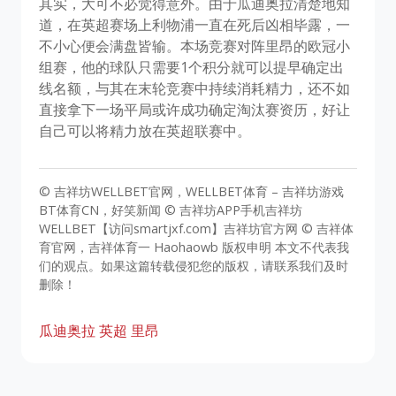
其实，大可不必觉得意外。由于瓜迪奥拉清楚地知
道，在英超赛场上利物浦一直在死后凶相毕露，一
不小心便会满盘皆输。本场竞赛对阵里昂的欧冠小
组赛，他的球队只需要1个积分就可以提早确定出
线名额，与其在末轮竞赛中持续消耗精力，还不如
直接拿下一场平局或许成功确定淘汰赛资历，好让
自己可以将精力放在英超联赛中。
© 吉祥坊WELLBET官网，WELLBET体育 – 吉祥坊游戏
BT体育CN，好笑新闻 © 吉祥坊APP手机吉祥坊
WELLBET【访问smartjxf.com】吉祥坊官方网 © 吉祥体
育官网，吉祥体育一 Haohaowb 版权申明 本文不代表我
们的观点。如果这篇转载侵犯您的版权，请联系我们及时
删除！
瓜迪奥拉
英超
里昂