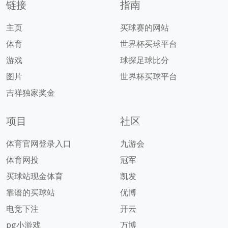
链接
指南
主页
买球赛的网站
体育
世界杯买球平台
游戏
球探足球比分
图片
世界杯买球平台
吉祥独家奖金
项目
社区
体育官网登录入口
九游会
体育网投
冠军
买球站现金体育
凯发
靠谱的买球站
优博
电竞下注
开云
pg小游戏
万博