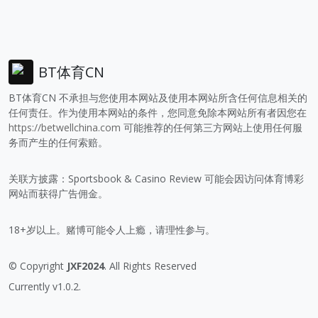
BT体育CN
BT体育CN 不承担与您使用本网站及使用本网站所含任何信息相关的
任何责任。作为使用本网站的条件，您同意免除本网站所有者因您在
https://betwellchina.com
可能推荐的任何第三方网站上使用任何服
务而产生的任何索赔。
关联方披露：Sportsbook & Casino Review 可能会因访问体育博彩
网站而获得广告佣金。
18+岁以上。赌博可能令人上瘾，请理性参与。
© Copyright
JXF2024
. All Rights Reserved
Currently v1.0.2.