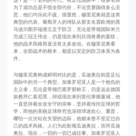
这个是一个名利的年代。在足坛国际中，很多名帅
为了成功总是不惜全部代价，不论竞赛踢得多么丑
恶，他们均乐此不疲。很显然，穆里尼奥就是这类
典型的代表。葡萄牙人的球队从那支名震欧洲的黑
马波尔图开端便立足于防卫，无论是带领国际米兰
完成三冠王伟业，仍是现在来到兵强将勇的曼联，
他的战术风格简直没有太多改动。在穆里尼奥看
来，全部战术的根本，都是以安定的防卫体系为条
件。
与穆里尼奥构成鲜明对比的是，瓜迪奥拉则是足坛
国际中的另一个典型。加泰罗尼亚人是一个抱负的
主义者，无论是带领巴塞罗那称王，仍是远走德国
执教拜仁慕尼黑，抑或现在来到英伦掌握曼城，他
一直坚持着全攻全守的崇奉，坚持着传控足球的哲
学，而他的美丽足球终究也深得球迷欢心。曩昔，
哪怕一次次站在失望的边际，他都未曾不坚定过自
己的战术风格。人们为此歌颂瓜迪奥拉，崇拜瓜迪
奥拉。现在，一切的一切已成往事。加泰罗尼亚人