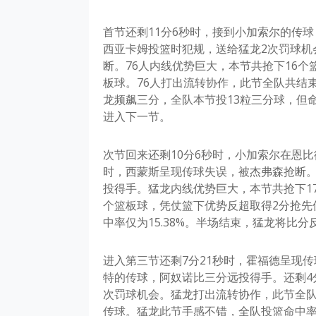
首节还剩11分6秒时，接到小加索尔的传球
西亚卡姆投篮时犯规，送给猛龙2次罚球机
断。76人内线优势巨大，本节共抢下16个
板球。76人打出流转协作，此节全队共结
龙频飙三分，全队本节投13粒三分球，但命中
进入下一节。
次节回来还剩10分6秒时，小加索尔在恩比
时，西蒙斯呈现传球失误，被杰弗森抢断。
投得手。猛龙内线优势巨大，本节共抢下1
个篮板球，凭仗篮下优势反超取得2分抢先
中率仅为15.38%。半场结束，猛龙将比分反
进入第三节还剩7分21秒时，霍福德呈现传
特的传球，阿奴诺比三分远投得手。还剩4分
次罚球机会。猛龙打出流转协作，此节全队
传球。猛龙此节手感不错，全队投篮命中率抵达