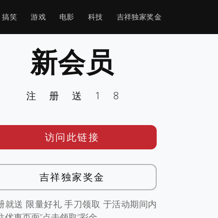
搞笑
游戏
电影
科技
吉祥独家奖金
新会员
注册送18
访问此链接
吉祥独家奖金
册就送 限量好礼 手刀领取 于活动期间内
往优惠页面”点击领取”彩金。