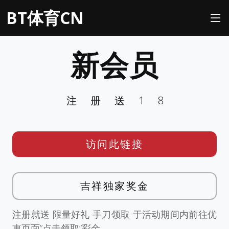
BT体育CN
新会员
注册送18
访问此链接
吉祥独家奖金
注册就送 限量好礼 手刀领取 于活动期间内前往优
惠页面”点击领取”彩金。