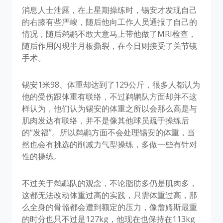
消息人士泄露，在上星期操练时，锡安才发现自己
的右膝有些严峻，随后他向工作人员通报了自己的
情况，随后鹈鹕不敢大意马上带他做了MRI检查，
随后作用闪现半月板撕裂，在今日则接受了关节镜
手术。
锡安1米98、体重却达到了129公斤，很多人都认为
他的受伤跟体重有联络，不过鹈鹕队方面却并不这
样认为，他们认为锡安的体重之所以会那么高是与
肌肉发达有联络，并不是像其他球员疏于操练后
的“发福”。所以鹈鹕方面不会处理锡安的体重，当
然也会有挑选的削减力气型操练，多做一些有针对
性的操练。
不过关于鹈鹕队的观念，不论脂肪多仍是肌肉多，
这都无法改动体重过高的实践，只需体重过高，那
么全身的骨骼都会遭到额定的压力，像詹姆斯最重
的时分也只不过是127kg，他现在也保持在113kg