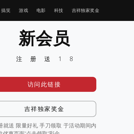
搞笑
游戏
电影
科技
吉祥独家奖金
新会员
注册送18
访问此链接
吉祥独家奖金
册就送 限量好礼 手刀领取 于活动期间内
往优惠页面”点击领取”彩金。