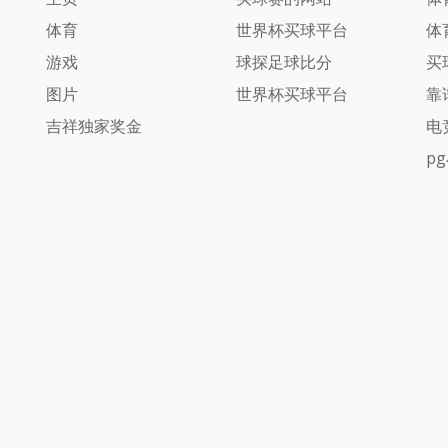
体育
世界杯买球平台
体
游戏
球探足球比分
买
图片
世界杯买球平台
靠
吉祥独家奖金
电
p