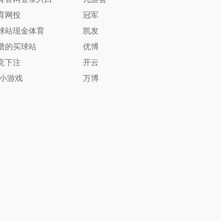
育网投
冠军
球站现金体育
凯发
谱的买球站
优博
竞下注
开云
g小游戏
万博