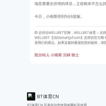
场竞赛屡次控球的球员，之前根本不怎么持
今日，小南斯得到9分6篮板。
© 吉祥坊WELLBET官网，WELLBET体育 –
WELLBET【访问smartjxf.com】吉祥坊官方
表我们的观点。如果这篇转载侵犯您的版权，请
凯尔特人
小南斯
贝林
骑士
BT体育CN
BT体育CN 不承担与您使用本网站及使用