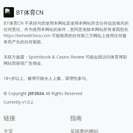
BT体育CN
BT体育CN 不承担与您使用本网站及使用本网站所含任何信息相关的
任何责任。作为使用本网站的条件，您同意免除本网站所有者因您在
https://betwellchina.com
可能推荐的任何第三方网站上使用任何服
务而产生的任何索赔。
关联方披露：Sportsbook & Casino Review 可能会因访问体育博彩
网站而获得广告佣金。
18+岁以上。赌博可能令人上瘾，请理性参与。
© Copyright
JXF2024
. All Rights Reserved
Currently v1.0.2.
链接
指南
主页
买球赛的网站