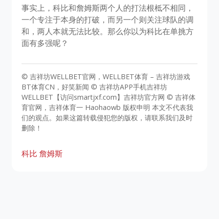
事实上，科比和詹姆斯两个人的打法根柢不相同，
一个专注于本身的打破，而另一个则关注球队的调
和，两人本就无法比较。那么你以为科比在单挑方
面有多强呢？
© 吉祥坊WELLBET官网，WELLBET体育 – 吉祥坊游戏
BT体育CN，好笑新闻 © 吉祥坊APP手机吉祥坊
WELLBET【访问smartjxf.com】吉祥坊官方网 © 吉祥体
育官网，吉祥体育一 Haohaowb 版权申明 本文不代表我
们的观点。如果这篇转载侵犯您的版权，请联系我们及时
删除！
科比
詹姆斯