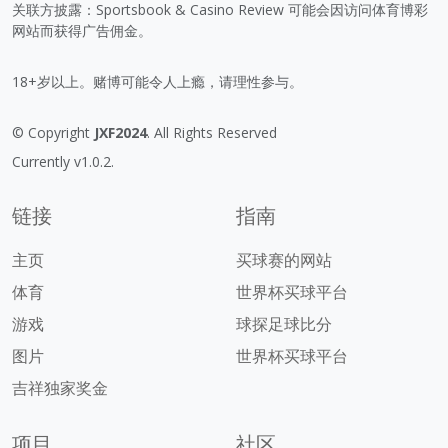
关联方披露：Sportsbook & Casino Review 可能会因访问体育博彩
网站而获得广告佣金。
18+岁以上。赌博可能令人上瘾，请理性参与。
© Copyright
JXF2024
. All Rights Reserved
Currently v1.0.2.
链接
指南
主页
买球赛的网站
体育
世界杯买球平台
游戏
球探足球比分
图片
世界杯买球平台
吉祥独家奖金
项目
社区