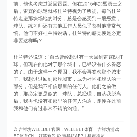
前，他也考虑过返回雷霆。但在2016年加盟勇士之
后，雷霆的球迷就将杜兰特视为了叛徒。每当杜兰
特走进那块场地的时分，总是会感受到一股恶意，
球队、练习师还有其他工作人员似乎都对他非常气
愤。他们不好杜兰特说话，杜兰特的感觉便是必定
非要这样吗？
杜兰特还说道：“自己曾经想过有一天回到雷霆队打
球，但现在的他对于那个城市，已经没有什么眷恋
的了。由于这样一个原因，我不会再眷恋那个城市
了。我想过过回到那座城市，成为社区和球队的一
部分，但是我不相信那里的任何人。他们之前做
的，那必定更是假的。球队，总经理，自从我脱离
后，我再也没有和那里的任何人沟通，即便在此前
我和他们有过非常不错的沟通。”
© 吉祥坊WELLBET官网，WELLBET体育 – 吉祥坊游戏
BT体育CN，好笑新闻 © 吉祥坊APP手机吉祥坊