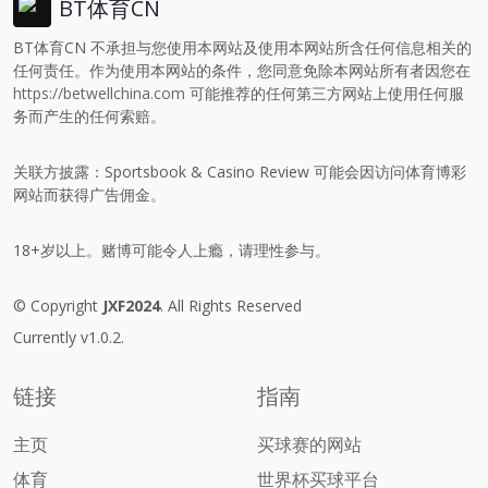
BT体育CN
BT体育CN 不承担与您使用本网站及使用本网站所含任何信息相关的
任何责任。作为使用本网站的条件，您同意免除本网站所有者因您在
https://betwellchina.com
可能推荐的任何第三方网站上使用任何服
务而产生的任何索赔。
关联方披露：Sportsbook & Casino Review 可能会因访问体育博彩
网站而获得广告佣金。
18+岁以上。赌博可能令人上瘾，请理性参与。
© Copyright
JXF2024
. All Rights Reserved
Currently v1.0.2.
链接
指南
主页
买球赛的网站
体育
世界杯买球平台