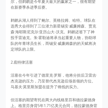
尔，但鹈鹕是今年夏天最大的赢家之一，很有期望
在新赛季杀进季后赛。
鹈鹕从湖人得到了鲍尔、英格拉姆、哈特。球队在
选秀大会得到了三位潜力新星锡安·威廉姆森、贾克
森·海耶斯尼克尔·亚历山大-沃克。鹈鹕还签下了神
投手雷迪克。朱·霍勒迪将承当起重要人物，协助球
队的年青球员生长，而锡安·威廉姆森的的天赋将决
定球队的上限。
2.底特律活塞
活塞在今年引进了德里克·罗斯，他将分担后卫雷吉·
杰克逊的压力，乃至替代杰克逊后场首领的方位。
马基夫·莫里斯加盟在提升了锋线的实力。
但活塞的期望寄托在两大内线格里芬和德拉蒙德身
上。格里芬身背5年1.71亿美元合同，德拉蒙德身背