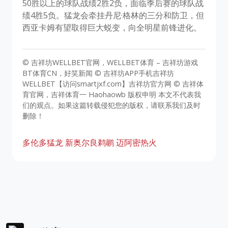
50胜以上的球队战绩2胜2负，面临季后赛的球队战
绩4胜5负。猛龙会牵挂丹尼·格林的三分和防卫，但
西亚卡姆有望取得巨大蜕变，向全明星前锋进化。
© 吉祥坊WELLBET官网，WELLBET体育 – 吉祥坊游戏
BT体育CN，好笑新闻 © 吉祥坊APP手机吉祥坊
WELLBET【访问smartjxf.com】吉祥坊官方网 © 吉祥体
育官网，吉祥体育一 Haohaowb 版权申明 本文不代表我
们的观点。如果这篇转载侵犯您的版权，请联系我们及时
删除！
多伦多猛龙
新奥尔良鹈鹕
迈阿密热火