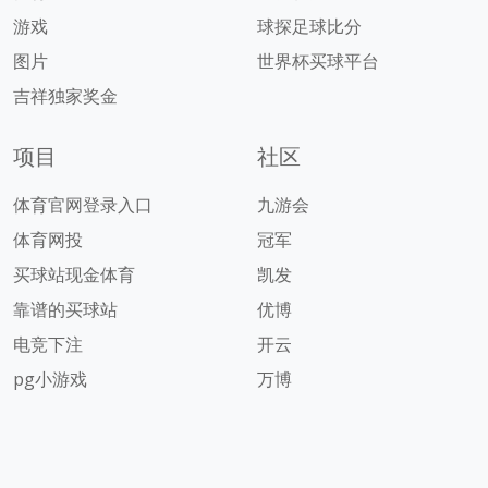
游戏
球探足球比分
图片
世界杯买球平台
吉祥独家奖金
项目
社区
体育官网登录入口
九游会
体育网投
冠军
买球站现金体育
凯发
靠谱的买球站
优博
电竞下注
开云
pg小游戏
万博