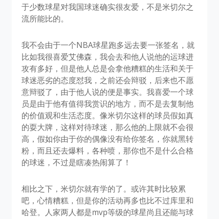
于少数球星对我国球迷确实很友爱，不是米切尔之
流所能比的。
我不会由于一个NBA球星跑多远去要一张签名，就
比如我很喜爱艾佛森，我会去和他人说他的运球进
攻有多好，但是他人总是会拿他糟糕的生活和关于
球迷恶劣的态度怼我，之前还会辩驳，后来也不愿
意辩驳了，由于他人说的便是事实。我喜爱一个球
员是由于他有值得我赏识的地方，而不是去复制他
的价值观和生活态度。像米切尔这样的球员假如真
的耍大牌，这样对待球迷，那么他的上限就不会很
高，假如你由于你的偶像没有给你签名，你就黑转
粉，而且还去爆料，各种喷，那你也不是什么合格
的球迷，不过是瞎凑热闹算了！
相比之下，米切尔就有学的了。或许其时比较累
吧，心情糟糕，但是你的活动再多也比不过库里和
哈登。人家两人都是mvp等级的球星尚且还能与球