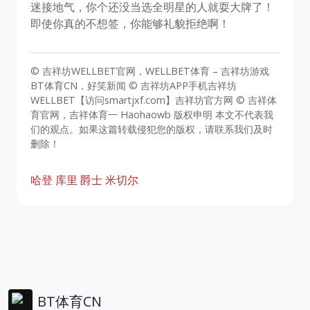
迷接地气，你个还没当选全明星的人就耍大牌了！
即使你真的不想签，你能够礼貌拒绝啊！
© 吉祥坊WELLBET官网，WELLBET体育 – 吉祥坊游戏
BT体育CN，好笑新闻 © 吉祥坊APP手机吉祥坊
WELLBET【访问smartjxf.com】吉祥坊官方网 © 吉祥体
育官网，吉祥体育一 Haohaowb 版权申明 本文不代表我
们的观点。如果这篇转载侵犯您的版权，请联系我们及时
删除！
哈登
库里
爵士
米切尔
BT体育CN