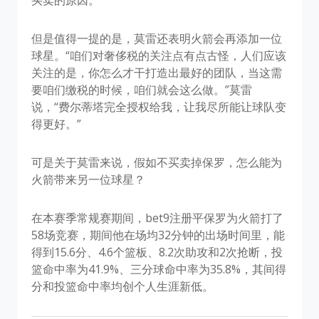
买卖的原因。
但是值得一提的是，莫雷还表明火箭会再添加一位
球星。“咱们对奢侈税的关注点有点古怪，人们应该
关注的是，你怎么才干打造出最好的团队，当这需
要咱们缴税的时候，咱们就会这么做。”莫雷
说，“费尔蒂塔完全授权给我，让我尽所能让球队变
得更好。”
可是关于莫雷来说，假如不买卖掉保罗，怎么能为
火箭带来另一位球星？
在本赛季常规赛期间，bet9注册平保罗为火箭打了
58场竞赛，期间他在场均32分钟的出场时间里，能
得到15.6分、4.6个篮板、8.2次助攻和2次抢断，投
篮命中率为41.9%、三分球命中率为35.8%，其间得
分和投篮命中率均创个人生涯新低。