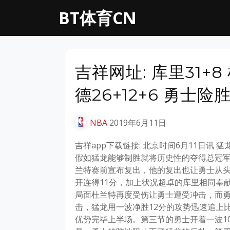
BT体育CN
吉祥网址: 库里31+
德26+12+6 勇士险
NBA
2019年6月11日
吉祥app下载链接: 北京时间6月11日讯
假如猛龙能够制胜就将历史性的夺得总冠
兰特赛前宣布复出，他的复出也让勇士从
开连得11分，加上状况超卓的库里相同奉
局面杜兰特再度受伤让勇士遭受冲击，而勇
击，猛龙用一波净胜12分的攻势迅速追上
优势完毕上半场。第三节的勇士开着一波10