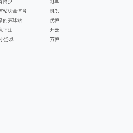
育网投
冠军
球站现金体育
凯发
谱的买球站
优博
竞下注
开云
g小游戏
万博