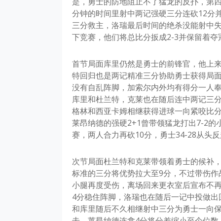
是，勇士的防地阻止不了猛龙的反扑，第
分钟的时间里射中两记强硬三分连砍12分
三分救主，洛瑞最后时间的绝杀没能射中失去
下竞赛，他们将总比分扳成2-3并保留着夺
首节局面库里仍然是勇士的前锋官，他上来
特回归也是两记精准三分协助勇士获得局
没有自乱阵脚，加索尔内外均有得分一人奉
库里和杜兰特，克莱也在随后连中两记三
格林和西亚卡姆相继获得进球一向紧咬比
莱昂纳德的强硬2+1曾带领猛龙打出7-2
赛，两人合力再砍10分，勇士34-28从头
次节局面杜兰特和克莱带领着勇士的候补
标准的三分将优势拉大至9分，不过带伤作
小腿再度受伤，离场回来更衣室后宣布不
4分稳住阵脚，洛瑞也在随后一记中投做出
和库里随后不久相继射中三分为勇士一向保
击，莱昂纳德连拿4分将分差缩小至个位数