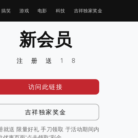
搞笑
游戏
电影
科技
吉祥独家奖金
新会员
注册送18
访问此链接
吉祥独家奖金
册就送 限量好礼 手刀领取 于活动期间内
往优惠页面”点击领取”彩金。