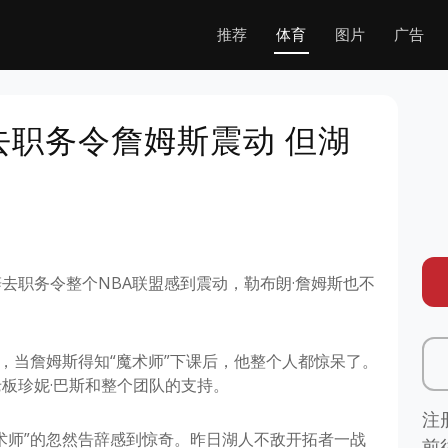
推荐
体育
图片
广告
去职务令詹姆斯震动 但湖
然辞去职务令整个NBA联盟感到震动，勒布朗·詹姆斯也不
导，当詹姆斯得知“魔术师”下课后，他整个人都惊呆了。
板珍妮·巴斯和整个团队的支持。
注
术师”的忽然告辞感到惊奇。昨日湖人不敌开拓者一战
前