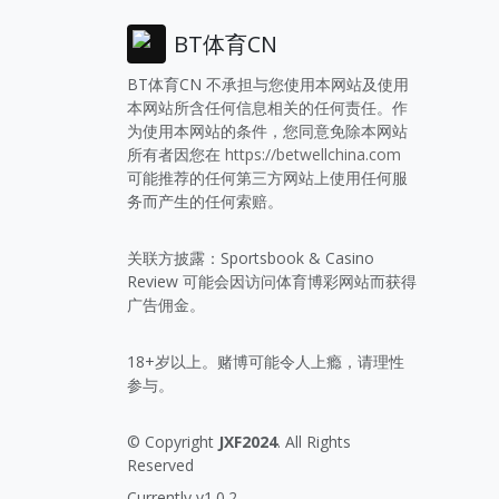
BT体育CN
BT体育CN 不承担与您使用本网站及使用
本网站所含任何信息相关的任何责任。作
为使用本网站的条件，您同意免除本网站
所有者因您在
https://betwellchina.com
可能推荐的任何第三方网站上使用任何服
务而产生的任何索赔。
关联方披露：Sportsbook & Casino
Review 可能会因访问体育博彩网站而获得
广告佣金。
18+岁以上。赌博可能令人上瘾，请理性
参与。
© Copyright
JXF2024
. All Rights
Reserved
Currently v1.0.2.