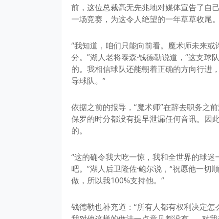
前，这位总裁毫无先兆地对媒体宣告了自
一场竞赛，为这令人绝望的一年草草收尾
“我知道，咱们只能向前看。魔术师未来或
分。”湖人老将泰森·钱德勒说道，“这支球
的。我相信球队还能朝着正确的方向行进
导球队。”
依据之前的报导，“魔术师”在辞去职务之
保罗的时分都没有提早泄漏任何音讯。因
的。
“这的确令我大吃一惊，我和全世界的球迷
吧。”湖人后卫隆佐·鲍尔说，“祝愿他一
做，所以我100%支持他。”
钱德勒也补充道：“所有人都有权利决定怎
我对他这样的做法一点意见都没有。…对我