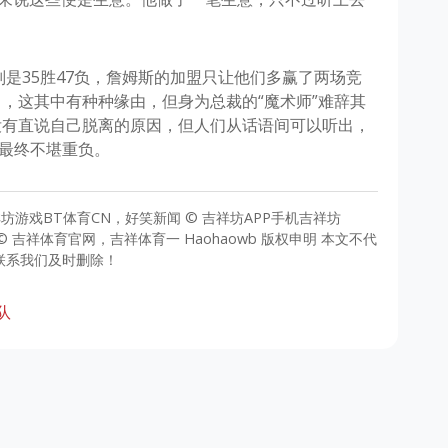
则是35胜47负，詹姆斯的加盟只让他们多赢了两场竞
，这其中有种种缘由，但身为总裁的“魔术师”难辞其
没有直说自己脱离的原因，但人们从话语间可以听出，
”最终不堪重负。
 吉祥坊游戏BT体育CN，好笑新闻 © 吉祥坊APP手机吉祥坊
网 © 吉祥体育官网，吉祥体育一 Haohaowb 版权申明 本文不代
联系我们及时删除！
队