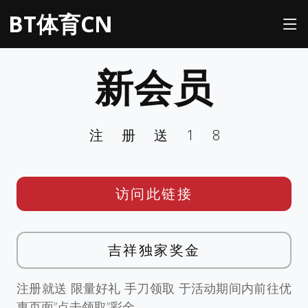
BT体育CN
新会员
注册送18
访问此链接
吉祥独家奖金
注册就送 限量好礼 手刀领取 于活动期间内前往优
惠页面”点击领取”彩金。