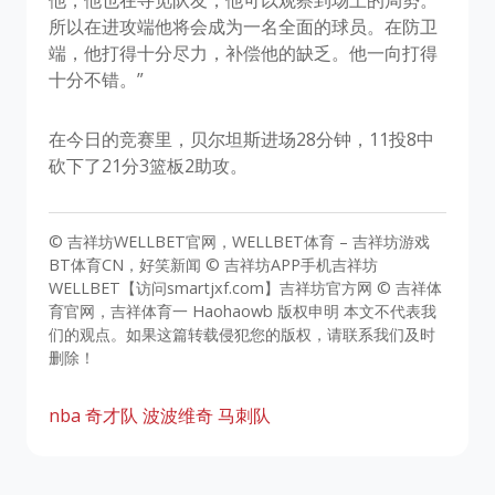
他，他也在寻觅队友，他可以观察到场上的局势。
所以在进攻端他将会成为一名全面的球员。在防卫
端，他打得十分尽力，补偿他的缺乏。他一向打得
十分不错。”
在今日的竞赛里，贝尔坦斯进场28分钟，11投8中
砍下了21分3篮板2助攻。
© 吉祥坊WELLBET官网，WELLBET体育 – 吉祥坊游戏
BT体育CN，好笑新闻 © 吉祥坊APP手机吉祥坊
WELLBET【访问smartjxf.com】吉祥坊官方网 © 吉祥体
育官网，吉祥体育一 Haohaowb 版权申明 本文不代表我
们的观点。如果这篇转载侵犯您的版权，请联系我们及时
删除！
nba
奇才队
波波维奇
马刺队