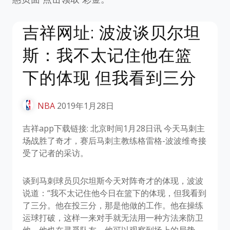
吉祥网址: 波波谈贝尔坦
斯：我不太记住他在篮
下的体现 但我看到三分
NBA
2019年1月28日
吉祥app下载链接: 北京时间1月28日讯 今天马刺主
场战胜了奇才，赛后马刺主教练格雷格-波波维奇接
受了记者的采访。
谈到马刺球员贝尔坦斯今天对阵奇才的体现，波波
说道：“我不太记住他今日在篮下的体现，但我看到
了三分。他在投三分，那是他做的工作。他在操练
运球打破，这样一来对手就无法用一种方法来防卫