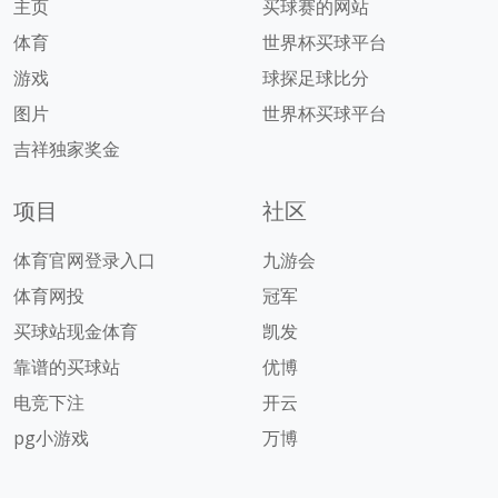
主页
买球赛的网站
体育
世界杯买球平台
游戏
球探足球比分
图片
世界杯买球平台
吉祥独家奖金
项目
社区
体育官网登录入口
九游会
体育网投
冠军
买球站现金体育
凯发
靠谱的买球站
优博
电竞下注
开云
pg小游戏
万博