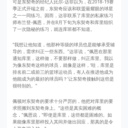
可是东契奇的经纪人比尔-达菲以为，在2018-19赛
季正式开端之前，东契奇应该和联盟最耀眼的球星
之一一同练习。因而，达菲联系了库里的私家练习
师布兰登-佩恩，并在8月下旬为东契奇和库里组织
了一次隐秘的练习，就连库班都不知道。
“我想让他知道，他那种等级的球员也是能够承受辅
导的，需求纠正一些东西。”达菲说，“佩恩在那里
通知库里，这样做，不要那样做，纠正库里。我以
为像东契奇这样的球员，就像是这样，‘哇，库里是
排名前二或前三的篮球运动员，有人在推进他成为
他能成为的最好的球员吗？’让东契奇接触到这些是
很特别的。”
佩顿对东契奇的要求十分严厉的，他把对库里的要
求照搬到东契奇身上。“这些是真实困难的概
念，”佩恩说，“即使是库里，这些都是困难的。如
果能像库里那样投入其间并做出回应，那真的是令