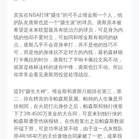
其实在NBA打球“摄生”的可不止维金斯一个人，他
的队友唐斯也是一个“摄生派”的球员。唐斯原本被
希望是未来联盟最具有统治力的球员，可是身为内
线的他却不爱对立，可如同和维金斯有相同的缺
点，唐斯几乎不会背身单打，并不是他的技巧不
可，而是他的身体抗不定对方的内线，最初森林狼
打卡佩拉的时分，唐斯扛了半响卡佩拉文风不动，
就算是格林这样的迷你中锋，唐斯也扛不动。所以
你常常会看见唐斯用投篮处理战役。
提到“摄生大神”。维金斯和唐斯只能排在第三，第
二，排在榜首的非帕森斯莫属。帕帅的人生像是开
挂相同，在火箭打出身价之后，帕森斯和独行侠签
下了3年4500万美金的大合同，可是来到独行侠的
帕森斯遭受伤病报销， 在伤愈复出之后帕森斯数据
开端下滑，可是功率还算不错，由于这一点灰熊队
用4年9840万的天价废物合同豪赌了一把，成果我