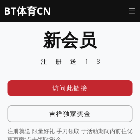
BT体育CN
新会员
注册送18
访问此链接
吉祥独家奖金
注册就送 限量好礼 手刀领取 于活动期间内前往优
惠页面”点击领取”彩金。