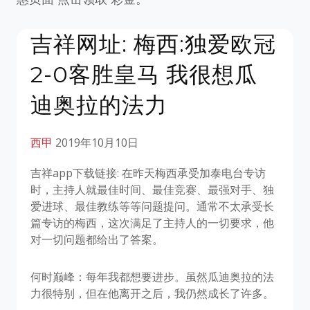
吉祥网址: 梅西:独爱欧冠
2-0客胜皇马 我很想瓜
迪奥拉的法力
西甲
2019年10月10日
吉祥app下载链接: 在昨天梅西承受加泰电台专访
时，主持人就最佳时间、最佳竞赛、最强对手、独
爱进球、最佳教练等等问题提问。通常不太承受长
篇专访的梅西，这次满足了主持人的一切要求，他
对一切问题都给出了答案。
何时巅峰：每年我都想要进步。虽然瓜迪奥拉的法
力很特别，但在他离开之后，我仍然成长了许多。